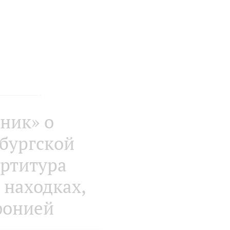
ник» о
рбургской
ртитура
 находках,
фонией