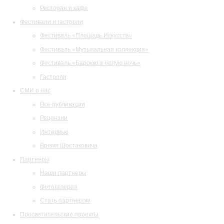
Ресторан и кафе
Фестивали и гастроли
Фестиваль «Площадь Искусств»
Фестиваль «Музыкальная коллекция»
Фестиваль «Барокко в белую ночь»
Гастроли
СМИ о нас
Все публикации
Рецензии
Интервью
Время Шостаковича
Партнеры
Наши партнеры
Фотогалерея
Стать партнером
Просветительские проекты