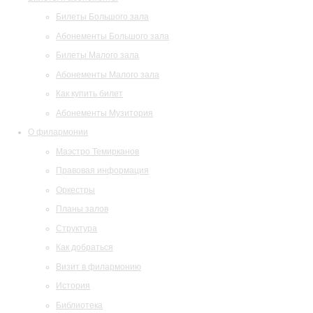
Билеты Большого зала
Абонементы Большого зала
Билеты Малого зала
Абонементы Малого зала
Как купить билет
Абонементы Музитория
О филармонии
Маэстро Темирканов
Правовая информация
Оркестры
Планы залов
Структура
Как добраться
Визит в филармонию
История
Библиотека