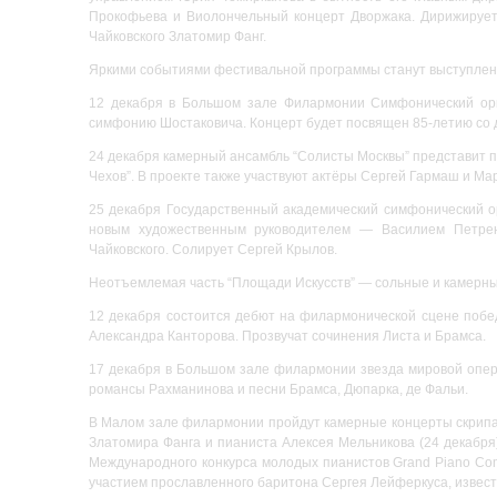
Прокофьева и Виолончельный концерт Дворжака. Дирижирует
Чайковского Златомир Фанг.
Яркими событиями фестивальной программы станут выступлен
12 декабря в Большом зале Филармонии Симфонический орк
симфонию Шостаковича. Концерт будет посвящен 85-летию со д
24 декабря камерный ансамбль “Солисты Москвы” представит 
Чехов”. В проекте также участвуют актёры Сергей Гармаш и Ма
25 декабря Государственный академический симфонический о
новым художественным руководителем — Василием Петре
Чайковского. Солирует Сергей Крылов.
Неотъемлемая часть “Площади Искусств” — сольные и камерны
12 декабря состоится дебют на филармонической сцене побе
Александра Канторова. Прозвучат сочинения Листа и Брамса.
17 декабря в Большом зале филармонии звезда мировой опер
романсы Рахманинова и песни Брамса, Дюпарка, де Фальи.
В Малом зале филармонии пройдут камерные концерты скрипач
Златомира Фанга и пианиста Алексея Мельникова (24 декабря)
Международного конкурса молодых пианистов Grand Piano Compe
участием прославленного баритона Сергея Лейферкуса, известн