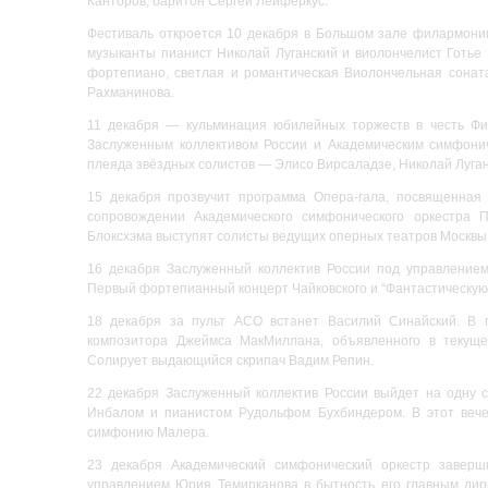
Канторов, баритон Сергей Лейферкус.
Фестиваль откроется 10 декабря в Большом зале филармонии
музыканты пианист Николай Луганский и виолончелист Готье
фортепиано, светлая и романтическая Виолончельная сонат
Рахманинова.
11 декабря — кульминация юбилейных торжеств в честь Фи
Заслуженным коллективом России и Академическим симфони
плеяда звёздных солистов — Элисо Вирсаладзе, Николай Луганс
15 декабря прозвучит программа Опера-гала, посвященная
сопровождении Академического симфонического оркестра 
Блоксхэма выступят солисты ведущих оперных театров Москвы, 
16 декабря Заслуженный коллектив России под управление
Первый фортепианный концерт Чайковского и “Фантастическую
18 декабря за пульт АСО встанет Василий Синайский. В 
композитора Джеймса МакМиллана, объявленного в текуще
Солирует выдающийся скрипач Вадим Репин.
22 декабря Заслуженный коллектив России выйдет на одну
Инбалом и пианистом Рудольфом Бухбиндером. В этот веч
симфонию Малера.
23 декабря Академический симфонический оркестр заверш
управлением Юрия Темирканова в бытность его главным дир