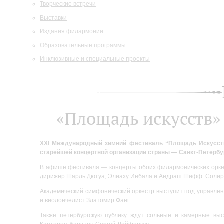
Творческие встречи
Выставки
Издания филармонии
Образовательные программы
Инклюзивные и специальные проекты
«Площадь искусств»
XXI Международный зимний фестиваль “Площадь Искусств”
старейшей концертной организации страны — Санкт-Петербу
В афише фестиваля — концерты обоих филармонических оркес
дирижёр Шарль Дютуа, Элиаху Инбала и Андраш Шифф. Солир
Академический симфонический оркестр выступит под управле
и виолончелист Златомир Фанг.
Также петербургскую публику ждут сольные и камерные выс