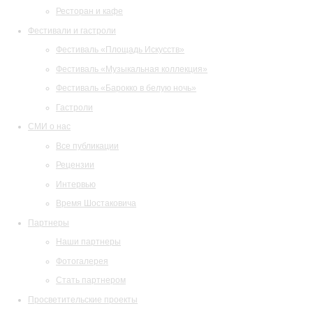
Ресторан и кафе
Фестивали и гастроли
Фестиваль «Площадь Искусств»
Фестиваль «Музыкальная коллекция»
Фестиваль «Барокко в белую ночь»
Гастроли
СМИ о нас
Все публикации
Рецензии
Интервью
Время Шостаковича
Партнеры
Наши партнеры
Фотогалерея
Стать партнером
Просветительские проекты