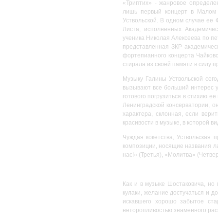
«Триптих» - жанровое определе
лишь первый концерт в Малом 
Уствольской. В одном случае ее
Листа, исполненных Академиче
ученика Николая Алексеева по пе
представленная ЗКР академичес
фортепианного концерта Чайковс
стирала из своей памяти в силу п
Музыку Галины Уствольской сего
вызывают все больший интерес у
готового погрузиться в стихию 
Ленинградской консерватории, о
характера, склонная, если вери
красивости в музыке, в которой 
Чуждая кокетства, Уствольская п
композиции, носящие названия ла
нас!» (Третья), «Молитва» (Четвер
Как и в музыке Шостаковича, но
кулаки, желание достучаться и д
искавшего хорошо забытое ста
неторопливостью знаменного расп