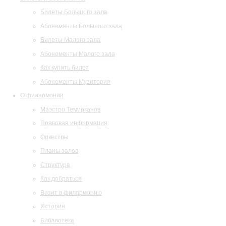
Билеты Большого зала
Абонементы Большого зала
Билеты Малого зала
Абонементы Малого зала
Как купить билет
Абонементы Музитория
О филармонии
Маэстро Темирканов
Правовая информация
Оркестры
Планы залов
Структура
Как добраться
Визит в филармонию
История
Библиотека