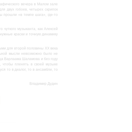
афического вечера в Малом зале
ля двух гобоев, четырех скрипок
ы прошли «в темпе шага», где-то
о чуткого музыканта, как Алексей
 нужные краски и точную динамику
ыми для второй половины ХХ века
льной мысли невозможно было не
ица Варлаама Шаламова и без году
, чтобы пленять в своей музыке
я то в диалог, то в ансамбли, то
Владимир Дудин