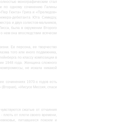
полностью монографическим стал
и по одному сочинению Галины
 «Пер Гюнта» Грига и «Прелюдов»
рижера-дебютанта Юта Симидзу,
естра и двух солистов-мальчиков,
исса, была в окружении Второго
о нем она впоследствии всячески
изни. Ее персона, ее творчество
азма того или иного подвижника,
ейнберга по классу композиции в
нии 1948 года. Женщина сложного
 компромиссы, не искала никакой
 ее сочинениях 1970-х годов есть
 (Вторая), «Иисусе Мессия, спаси
 чувствуются сжатые от отчаяния
- плоть от плоти своего времени,
евековье, питавшееся покоем и