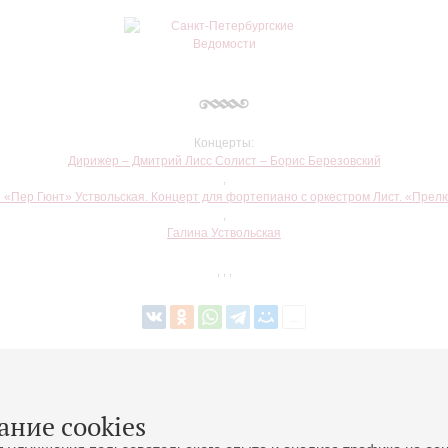
Концерты:
Дирижер – Дмитрий Лисс Солист – Борис Березовский
,
. «Пер Гюнт» Уствольская. Концерт для фортепиано с оркестром Лист. «Пре
,
Галина Уствольская
,
,
,
Вернуться в список
ание cookies