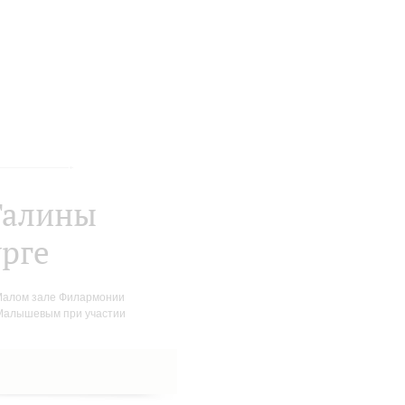
Галины
урге
 Малом зале Филармонии
 Малышевым при участии