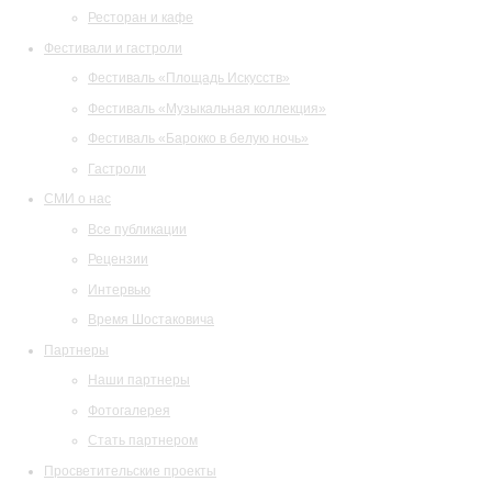
Ресторан и кафе
Фестивали и гастроли
Фестиваль «Площадь Искусств»
Фестиваль «Музыкальная коллекция»
Фестиваль «Барокко в белую ночь»
Гастроли
СМИ о нас
Все публикации
Рецензии
Интервью
Время Шостаковича
Партнеры
Наши партнеры
Фотогалерея
Стать партнером
Просветительские проекты