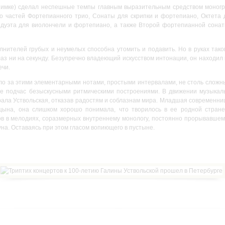
нимке) сделал неспешные темпы главным выразительным средством моногр
частей Фортепианного трио, Сонаты для скрипки и фортепиано, Октета д
дуэта для виолончели и фортепиано, а также Второй фортепианной сонат
лнителей грубых и неумелых способна утомить и подавить. Но в руках таког
лаз ни на секунду. Безупречно владеющий искусством интонации, он находил
ечи.
ло за этими элементарными нотами, простыми интервалами, не столь сложн
не подчас безыскусными ритмическими построениями. В движении музыка
брала Уствольская, отказав радостям и соблазнам мира. Младшая современн
ына, она слишком хорошо понимала, что творилось в ее родной стране
ов в мелодиях, соразмерных внутреннему монологу, постоянно прорывавшемус
а. Оставаясь при этом гласом вопиющего в пустыне.