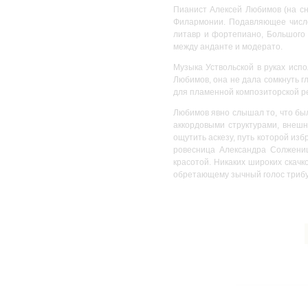
Пианист Алексей Любимов (на с
Филармонии. Подавляющее число 
литавр и фортепиано, Большого 
между анданте и модерато.
Музыка Уствольской в руках испо
Любимов, она не дала сомкнуть г
для пламенной композиторской р
Любимов явно слышал то, что бы
аккордовыми структурами, внеш
ощутить аскезу, путь которой из
ровесница Александра Солжениц
красотой. Никаких широких скачк
обретающему зычный голос трибун