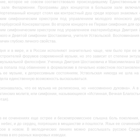
ние, которое не совсем соответствовало происходившему. Единственным 
зале Филармонии. Программы двух концертов в Большом зале включал
 Фортепианный концерт стоял как контрастный душ среди хорошо знакомых
ским симфоническим оркестром под управлением молодого японского ди
тербургской Консерватории. Во втором концерте ее Первая симфония для орк
ким симфоническим оркестром под управлением екатеринбуржца Дмитрия Л
кого и Девятой симфонии Шостаковича, учителя Уствольской. Воспоминания 
ричин глубоко личного свойства.
дня и в мире, и в России исполняют значительно чаще, чем было при ее ж
строителей форумов современной музыки, но это зависит от степени энтузи
ее музыкальной философии. Ученица Дмитрия Шостаковича и Максимилиана Шт
на попала под обвинение в формализме в печально известном постановле
ть ее музыке, к депрессивным состояниям, Уствольская никогда не шла на
видела единственную возможность высказываться.
ризнавалась, что ее музыка не религиозна, но «несомненно духовна». А в
тинских молитв, или симфонии, называющиеся «Истинная, Вечная Благость»
тая).
 в ее сочинениях еще острее и бескомпромисснее слышна боль поколения,
о небес, и до сердец, погрязших в мещанстве и пошлости. Язык ее сочинений 
рое в новом. В мелодических линиях можно расслышать русское Средн
ева в его разных жанровых изводах.