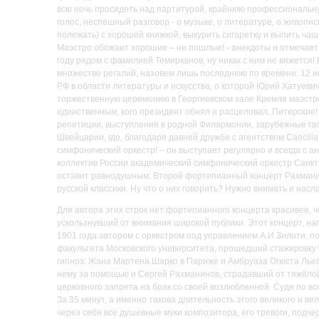
всю ночь просидеть над партитурой, крайнюю профессиональную 
голос, неспешный разговор - о музыке, о литературе, о живопи
полежать) с хорошей книжкой, выкурить сигаретку и выпить ч
Маэстро обожает хорошие – не пошлые! - анекдоты и отмечает
году рядом с фамилией Темирканов, ну никак с ним не вяжется!
множество регалий, назовем лишь последнюю по времени: 12 и
РФ в области литературы и искусства, о которой Юрий Хатуевич
торжественную церемонию в Георгиевском зале Кремля маэстро
единственным, кого президент обнял и расцеловал. Питерские!
репетиции, выступления в родной Филармонии, зарубежные га
Швейцарии, где, благодаря давней дружбе с агентством Caecil
симфонический оркестр! – он выступает регулярно и всегда с а
коллектив России академический симфонический оркестр Санкт-
оставит равнодушным: Второй фортепианный концерт Рахманин
русской классики. Ну что о них говорить? Нужно внимать и на
Для автора этих строк нет фортепианного концерта красивее, 
ускользнувший от внимания широкой публики. Этот концерт, на
1901 года автором с оркестром под управлением А.И.Зилоти, п
факультета Московского университета, прошедший стажировку 
гипноз: Жана Мартена Шарко в Париже и Амбруаза Огюста Льеб
нему за помощью и Сергей Рахманинов, страдавший от тяжёлой
церковного запрета на брак со своей возлюбленной. Судя по вс
За 35 минут, а именно такова длительность этого великого и 
через себя все душевные муки композитора, его тревоги, подч