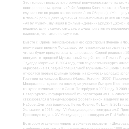
Этот концерт пользуется огромной популярностью не только у 
повторно просматривать «Рай» Андрона Кончаловского, «Ветку 
слушает его по радио в исполнении Льва Оборина), «Женщину 
в главной роли и даже мультик «Свинья-копилка» (в нем он зву
«All by Myself», звучащая в фильме «Дневник Бриджит Джонс», 
недавно. Если у самого слушателя душа при этом не переворач
надеемся, что такого не случится.
Вместе с Юрием Темиркановым и его оркестром в Женеве и Люце
получивший премию Фонда маэстро Темирканова как один из луч
что мы будем присутствовать на премьере. Сергей родился в 199
поступил в городской Музыкальный лицей в класс Галины Богу
Эдуарда Маркаича. В 2004 году, став лауреатом конкурса комп
образование в Средней специальной музыкальной школе Санкт-
относятся первые крупные победы на конкурсах молодых испол
Гран-при на конкурсе Шопена (Нарва, Эстония, 2006). Паралл
Мнацаканяна, одного из последних учеников Дмитрия Шостако
конкурсе композиторов в Санкт-Петербурге в 2007 году. В 200
Петербургской государственной консерватории им.Н.А.Римского
стажировался в Международной фортепианной академии на озер
Наборе, Дмитрий Башкиров, Петер Франкл, Фу Цонг. В 2012 год
Хельсинки, в 2013 году - VI Международного конкурса им.С.Про
Бронзовую медаль XV Международного конкурса им.П.И.Чайковс
Во втором отделении концерта в Женеве прозвучит «Шехеразад
симфоническая сюита была написана композитором в 1888 году 