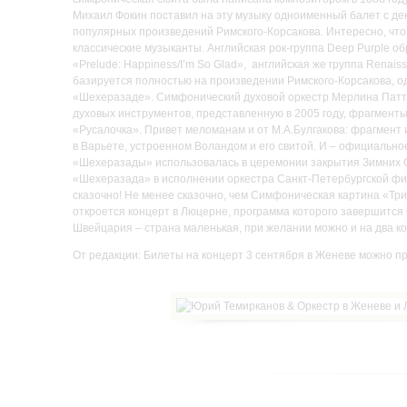
Михаил Фокин поставил на эту музыку одноименный балет с де
популярных произведений Римского-Корсакова. Интересно, что
классические музыканты. Английская рок-группа Deep Purple 
«Prelude: Happiness/I’m So Glad», английская же группа Renais
базируется полностью на произведении Римского-Корсакова, од
«Шехеразаде». Симфонический духовой оркестр Мерлина Патт
духовых инструментов, представленную в 2005 году, фрагмен
«Русалочка». Привет меломанам и от М.А.Булгакова: фрагмент 
в Варьете, устроенном Воландом и его свитой. И – официально
«Шехеразады» использовалась в церемонии закрытия Зимних Ол
«Шехеразада» в исполнении оркестра Санкт-Петербургской фил
сказочно! Не менее сказочно, чем Симфоническая картина «Три
откроется концерт в Люцерне, программа которого завершится 
Швейцария – страна маленькая, при желании можно и на два ко
От редакции: Билеты на концерт 3 сентября в Женеве можно 