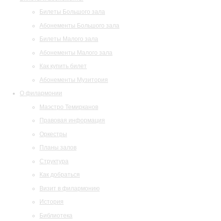
Билеты Большого зала
Абонементы Большого зала
Билеты Малого зала
Абонементы Малого зала
Как купить билет
Абонементы Музитория
О филармонии
Маэстро Темирканов
Правовая информация
Оркестры
Планы залов
Структура
Как добраться
Визит в филармонию
История
Библиотека