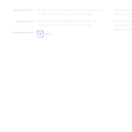
Большой зал:
191186, Санкт-Петербург, Михайловская ул., 2
Часы работы
+7 (812) 240-01-00, +7 (812) 240-01-80
Перерыв с 1
Малый зал:
191011, Санкт-Петербург, Невский пр., 30
Часы работы
+7 (812) 240-01-00, +7 (812) 240-01-70
Перерыв с 1
Вопросы на
Напишите нам:
MAX