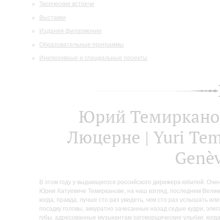
Творческие встречи
Выставки
Издания филармонии
Образовательные программы
Инклюзивные и специальные проекты
Юрий Темирканов
Люцерне | Yuri Tem
Genèv
В этом году у выдающегося российского дирижера юбилей. Очен
Юрии Хатуевиче Темирканове, на наш взгляд, последнем Велико
когда, правда, лучше сто раз увидеть, чем сто раз услышать ил
посадку головы, аккуратно зачесанные назад седые кудри, эле
губы, адресованные музыкантам заговорщические улыбки, когда д