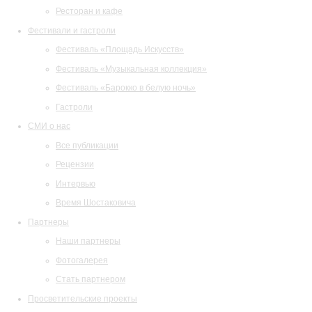
Ресторан и кафе
Фестивали и гастроли
Фестиваль «Площадь Искусств»
Фестиваль «Музыкальная коллекция»
Фестиваль «Барокко в белую ночь»
Гастроли
СМИ о нас
Все публикации
Рецензии
Интервью
Время Шостаковича
Партнеры
Наши партнеры
Фотогалерея
Стать партнером
Просветительские проекты