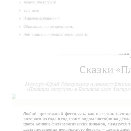
Творческие встречи
Выставки
Издания филармонии
Образовательные программы
Инклюзивные и специальные проекты
Сказки «П
Маэстро Юрий Темирканов и пианист Евгени
«Площадь искусств» в Большом зале Филарм
Любой престижный фестиваль, как известно, начинае
которого из года в год своим видом настойчиво дек
цвете обивки филармонических диванов, меняются т
даты проведения декабрьского форума — десять дней 