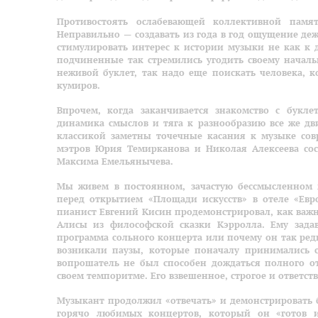
Противостоять ослабевающей коллективной памя
Неправильно — создавать из года в год ощущение де
стимулировать интерес к истории музыки не как к д
подчиненные так стремились угодить своему начальн
неживой буклет, так надо еще поискать человека, к
кумиров.
Впрочем, когда заканчивается знакомство с букл
динамика смыслов и тяга к разнообразию все же дви
классикой заметны точечные касания к музыке со
мэтров Юрия Темирканова и Николая Алексеева со
Максима Емельянычева.
Мы живем в постоянном, зачастую бессмысленном 
перед открытием «Площади искусств» в отеле «Евр
пианист Евгений Кисин продемонстрировал, как важн
Алисы из философской сказки Кэрролла. Ему зада
программа сольного концерта или почему он так редк
возникали паузы, которые поначалу принимались 
вопрошатель не был способен дождаться полного от
своем темпоритме. Его взвешенное, строгое и ответс
Музыкант продолжил «отвечать» и демонстрировать б
горячо любимых концертов, который он «готов и