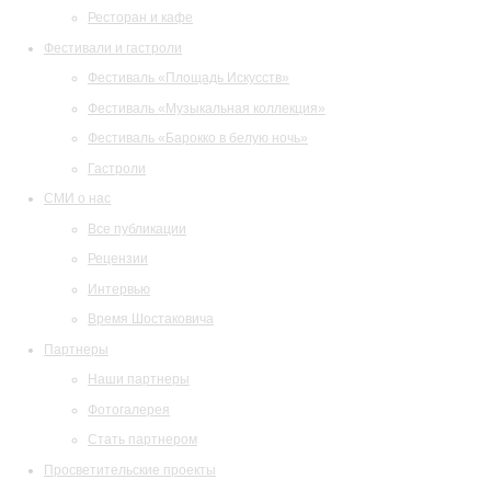
Ресторан и кафе
Фестивали и гастроли
Фестиваль «Площадь Искусств»
Фестиваль «Музыкальная коллекция»
Фестиваль «Барокко в белую ночь»
Гастроли
СМИ о нас
Все публикации
Рецензии
Интервью
Время Шостаковича
Партнеры
Наши партнеры
Фотогалерея
Стать партнером
Просветительские проекты