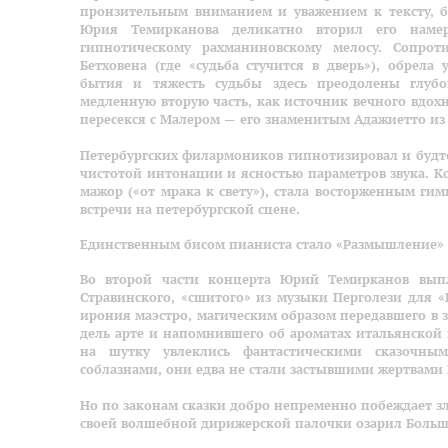
пронзительным вниманием и уважением к тексту, б
Юрия Темирканова деликатно вторил его намер
гипнотическому рахманиновскому мелосу. Сопро
Бетховена (где «судьба стучится в дверь»), обрел
бытия и тяжесть судьбы здесь преодолены глуб
медленную вторую часть, как источник вечного вдох
пересекся с Малером — его знаменитым Адажиетто и
Петербургских филармоников гипнотизировал и будто
чистотой интонации и ясностью параметров звука. К
мажор («от мрака к свету»), стала восторженным ги
встречи на петербургской сцене.
Единственным бисом пианиста стало «Размышление» 
Во второй части концерта Юрий Темирканов выпл
Стравинского, «сшитого» из музыки Перголези для «
ирония маэстро, магическим образом передавшего в з
дель арте и напомнившего об ароматах итальянской 
на шутку увлеклись фантастическими сказочны
соблазнами, они едва не стали застывшими жертвами 
Но по законам сказки добро непременно побеждает з
своей волшебной дирижерской палочки озарил Больш