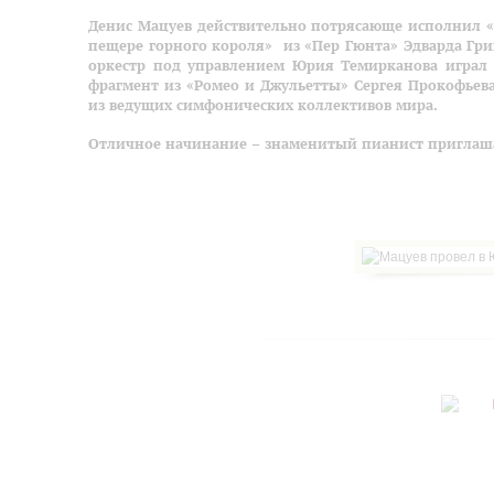
Денис Мацуев действительно потрясающе исполнил «Р
пещере горного короля» из «Пер Гюнта» Эдварда Гри
оркестр под управлением Юрия Темирканова играл
фрагмент из «Ромео и Джульетты» Сергея Прокофьева
из ведущих симфонических коллективов мира.
Отличное начинание – знаменитый пианист приглаша