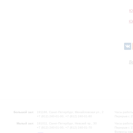
Ю
Юр
В
Большой зал:
191186, Санкт-Петербург, Михайловская ул., 2
Часы работы
+7 (812) 240-01-00, +7 (812) 240-01-80
Перерыв с 1
Малый зал:
191011, Санкт-Петербург, Невский пр., 30
Часы работы
+7 (812) 240-01-00, +7 (812) 240-01-70
Перерыв с 1
Вопросы на