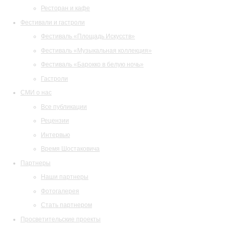
Ресторан и кафе
Фестивали и гастроли
Фестиваль «Площадь Искусств»
Фестиваль «Музыкальная коллекция»
Фестиваль «Барокко в белую ночь»
Гастроли
СМИ о нас
Все публикации
Рецензии
Интервью
Время Шостаковича
Партнеры
Наши партнеры
Фотогалерея
Стать партнером
Просветительские проекты