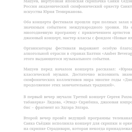
Мацуев, виртуозная японская скрипачка Саяки Седз
России академический симфонический оркестр Санк
искусства Юрия Темирканова.
Оба концерта фестиваля прошли при полных залах и
значимым событием международного уровня. На 
многодневную программу с привлечением артистов
джазовый концерт, мастер-классы с фондом «Новые и
Организаторы фестиваля выражают особую благо
алкогольной отрасли в странах Балтии «Amber Bevera
этого выдающегося музыкального события.
Мацуев перед началом концерта рассказал: «Юрм
классической музыки. Достаточно вспомнить зна
симфонических коллективов мира многие годы «Дзин
продолжение этих замечательных традиций».
В первый вечер звучали Третий концерт Сергея Рахм
табакерка» Лядова, «Этюд» Скрябина, джазовая импр
бис – фрагмент из Эдгара Элгара.
Второй вечер провёл ведущий программы телеканал
Саяка Съёджи исполнила концерт для скрипки и орке
на скрипке Страдивари, которая некогда принадлежа