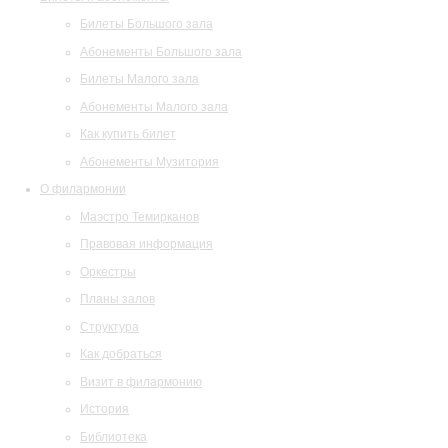
Билеты Большого зала
Абонементы Большого зала
Билеты Малого зала
Абонементы Малого зала
Как купить билет
Абонементы Музитория
О филармонии
Маэстро Темирканов
Правовая информация
Оркестры
Планы залов
Структура
Как добраться
Визит в филармонию
История
Библиотека