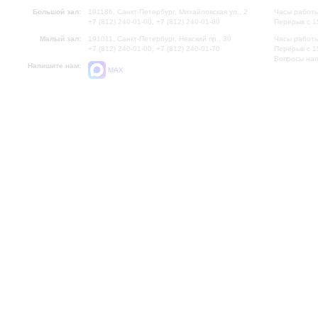
Большой зал:
191186, Санкт-Петербург, Михайловская ул., 2
Часы работы
+7 (812) 240-01-00, +7 (812) 240-01-80
Перерыв с 1
Малый зал:
191011, Санкт-Петербург, Невский пр., 30
Часы работы
+7 (812) 240-01-00, +7 (812) 240-01-70
Перерыв с 1
Вопросы на
Напишите нам:
MAX