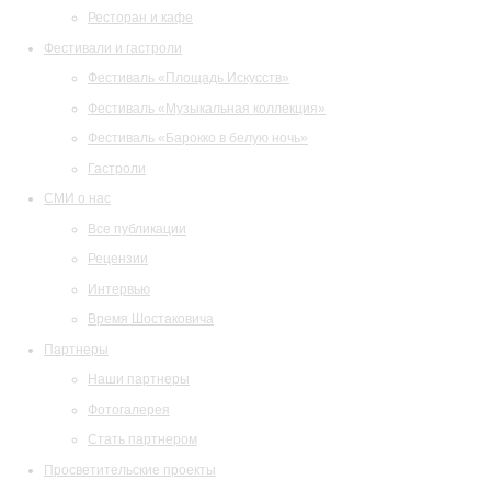
Ресторан и кафе
Фестивали и гастроли
Фестиваль «Площадь Искусств»
Фестиваль «Музыкальная коллекция»
Фестиваль «Барокко в белую ночь»
Гастроли
СМИ о нас
Все публикации
Рецензии
Интервью
Время Шостаковича
Партнеры
Наши партнеры
Фотогалерея
Стать партнером
Просветительские проекты