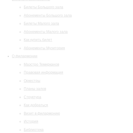
Билеты Большого зала
Абонементы Большого зала
Билеты Малого зала
Абонементы Малого зала
Как купить билет
Абонементы Музитория
О филармонии
Маэстро Темирканов
Правовая информация
Оркестры
Планы залов
Структура
Как добраться
Визит в филармонию
История
Библиотека