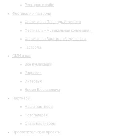
Ресторан и кафе
Фестивали и гастроли
Фестиваль «Площадь Искусств»
Фестиваль «Музыкальная коллекция»
Фестиваль «Барокко в белую ночь»
Гастроли
СМИ о нас
Все публикации
Рецензии
Интервью
Время Шостаковича
Партнеры
Наши партнеры
Фотогалерея
Стать партнером
Просветительские проекты