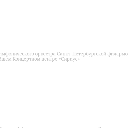
имфонического оркестра Санкт-Петербургской филарм
йшем Концертном центре «Сириус»