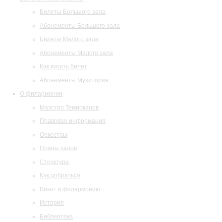
Билеты Большого зала
Абонементы Большого зала
Билеты Малого зала
Абонементы Малого зала
Как купить билет
Абонементы Музитория
О филармонии
Маэстро Темирканов
Правовая информация
Оркестры
Планы залов
Структура
Как добраться
Визит в филармонию
История
Библиотека