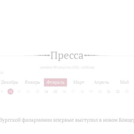
Пресса
сегодня 08 августа 2026, суббота
24
Декабрь
Январь
Февраль
Март
Апрель
Май
9
10
11
12
13
14
15
16
17
18
19
20
21
22
23
бургской филармонии впервые выступил в новом Конце