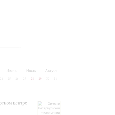
Июнь
Июль
Август
24
25
26
27
28
29
30
31
ртном центре