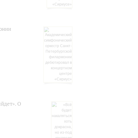
онии
ыйдет». О