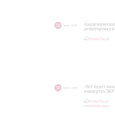
Академический
30
июля
,
2026
дебютировал в
«Всё будет нак
30
июля
,
2026
концертах ЗКР