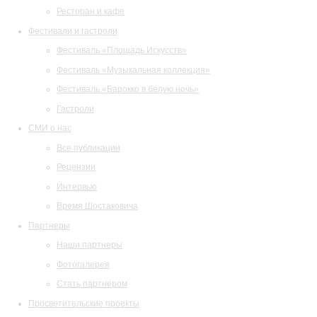
Ресторан и кафе
Фестивали и гастроли
Фестиваль «Площадь Искусств»
Фестиваль «Музыкальная коллекция»
Фестиваль «Барокко в белую ночь»
Гастроли
СМИ о нас
Все публикации
Рецензии
Интервью
Время Шостаковича
Партнеры
Наши партнеры
Фотогалерея
Стать партнером
Просветительские проекты