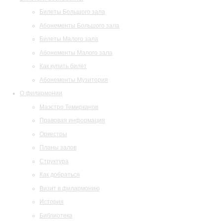
Билеты Большого зала
Абонементы Большого зала
Билеты Малого зала
Абонементы Малого зала
Как купить билет
Абонементы Музитория
О филармонии
Маэстро Темирканов
Правовая информация
Оркестры
Планы залов
Структура
Как добраться
Визит в филармонию
История
Библиотека