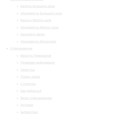
Билеты Большого зала
Абонементы Большого зала
Билеты Малого зала
Абонементы Малого зала
Как купить билет
Абонементы Музитория
О филармонии
Маэстро Темирканов
Правовая информация
Оркестры
Планы залов
Структура
Как добраться
Визит в филармонию
История
Библиотека