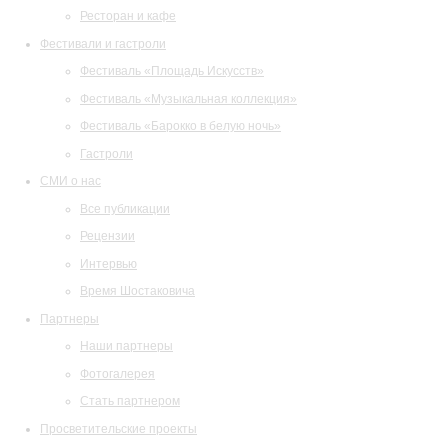
Ресторан и кафе
Фестивали и гастроли
Фестиваль «Площадь Искусств»
Фестиваль «Музыкальная коллекция»
Фестиваль «Барокко в белую ночь»
Гастроли
СМИ о нас
Все публикации
Рецензии
Интервью
Время Шостаковича
Партнеры
Наши партнеры
Фотогалерея
Стать партнером
Просветительские проекты