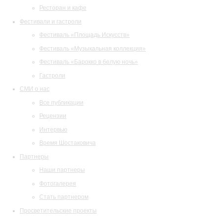
Ресторан и кафе
Фестивали и гастроли
Фестиваль «Площадь Искусств»
Фестиваль «Музыкальная коллекция»
Фестиваль «Барокко в белую ночь»
Гастроли
СМИ о нас
Все публикации
Рецензии
Интервью
Время Шостаковича
Партнеры
Наши партнеры
Фотогалерея
Стать партнером
Просветительские проекты