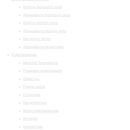
Билеты Большого зала
Абонементы Большого зала
Билеты Малого зала
Абонементы Малого зала
Как купить билет
Абонементы Музитория
О филармонии
Маэстро Темирканов
Правовая информация
Оркестры
Планы залов
Структура
Как добраться
Визит в филармонию
История
Библиотека