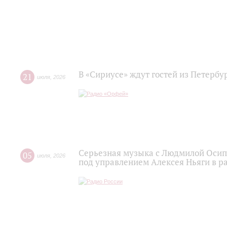
В «Сириусе» ждут гостей из Петербу
21
июля
,
2026
Серьезная музыка с Людмилой Осипо
05
июля
,
2026
под управлением Алексея Ньяги в р