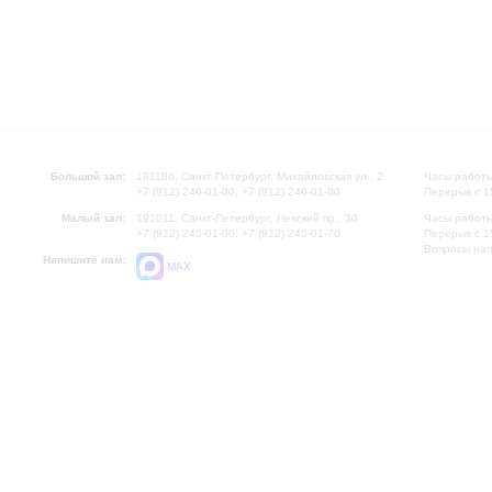
Большой зал:
191186, Санкт-Петербург, Михайловская ул., 2
Часы работы
+7 (812) 240-01-00, +7 (812) 240-01-80
Перерыв с 1
Малый зал:
191011, Санкт-Петербург, Невский пр., 30
Часы работы
+7 (812) 240-01-00, +7 (812) 240-01-70
Перерыв с 1
Вопросы на
Напишите нам:
MAX