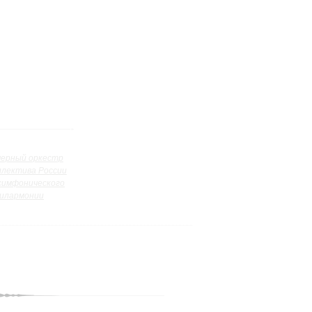
ерный оркестр
ллектива России
симфонического
илармонии