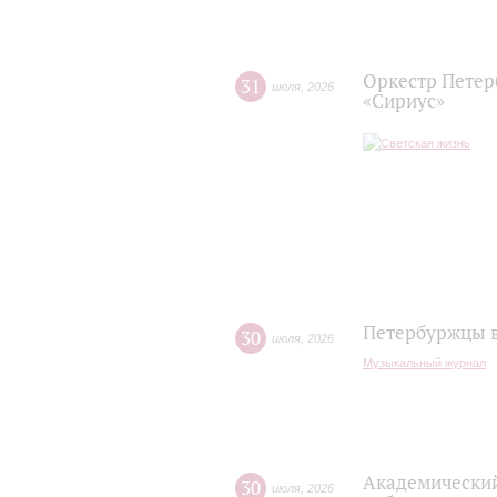
Оркестр Петер
31
июля
,
2026
«Сириус»
Петербуржцы в
30
июля
,
2026
Музыкальный журнал
Академический
30
июля
,
2026