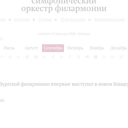
симфонический
оркестр филармонии
тре
История
Состав
План рассадки
Концертный план
сегодня 07 августа 2026, пятница
24
Июль
Август
Сентябрь
Октябрь
Ноябрь
Декабрь
9
10
11
12
13
14
15
16
17
18
19
20
21
22
23
бургской филармонии впервые выступил в новом Конце