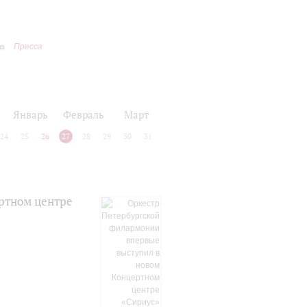
Пресса
Январь
Февраль
Март
24
25
26
27
28
29
30
31
ртном центре