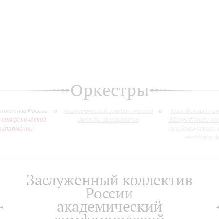
Оркестры
оллектив России
Академический симфонический
Молодежный кам
й симфонический
оркестр филармонии
Заслуженного ко
филармонии
академического 
оркестра ф
Заслуженный коллектив
России
академический