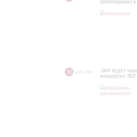
дебютировал в
«Всё будет нак
30
июля
,
2026
концертах ЗКР