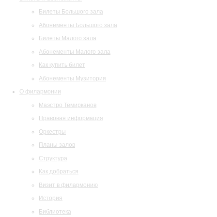
Билеты Большого зала
Абонементы Большого зала
Билеты Малого зала
Абонементы Малого зала
Как купить билет
Абонементы Музитория
О филармонии
Маэстро Темирканов
Правовая информация
Оркестры
Планы залов
Структура
Как добраться
Визит в филармонию
История
Библиотека