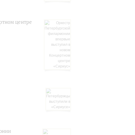
ртном центре
онии