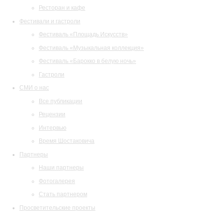
Ресторан и кафе
Фестивали и гастроли
Фестиваль «Площадь Искусств»
Фестиваль «Музыкальная коллекция»
Фестиваль «Барокко в белую ночь»
Гастроли
СМИ о нас
Все публикации
Рецензии
Интервью
Время Шостаковича
Партнеры
Наши партнеры
Фотогалерея
Стать партнером
Просветительские проекты