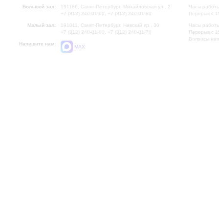
Большой зал:
191186, Санкт-Петербург, Михайловская ул., 2
Часы работы
+7 (812) 240-01-00, +7 (812) 240-01-80
Перерыв с 1
Малый зал:
191011, Санкт-Петербург, Невский пр., 30
Часы работы
+7 (812) 240-01-00, +7 (812) 240-01-70
Перерыв с 1
Вопросы на
Напишите нам:
MAX