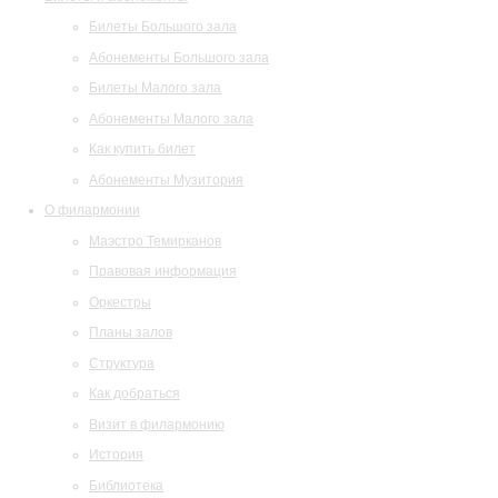
Билеты Большого зала
Абонементы Большого зала
Билеты Малого зала
Абонементы Малого зала
Как купить билет
Абонементы Музитория
О филармонии
Маэстро Темирканов
Правовая информация
Оркестры
Планы залов
Структура
Как добраться
Визит в филармонию
История
Библиотека