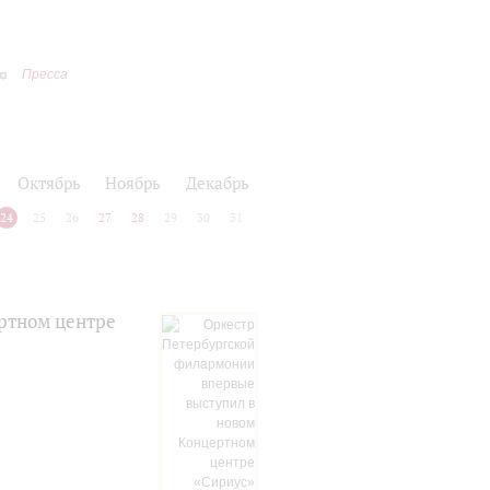
Пресса
ь
Октябрь
Ноябрь
Декабрь
24
25
26
27
28
29
30
31
ртном центре