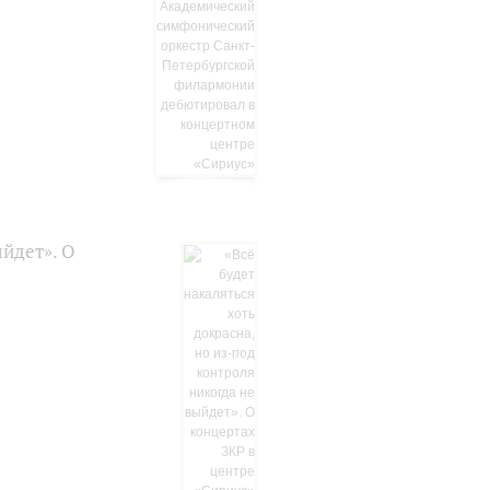
ыйдет». О