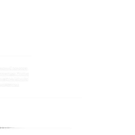
ерный оркестр
ллектива России
симфонического
илармонии