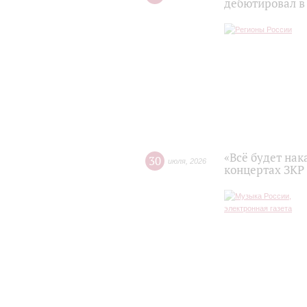
дебютировал в
«Всё будет нак
30
июля
,
2026
концертах ЗКР