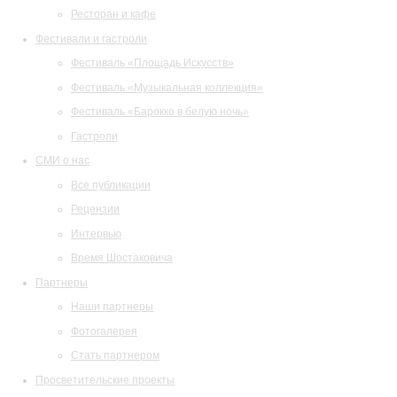
Ресторан и кафе
Фестивали и гастроли
Фестиваль «Площадь Искусств»
Фестиваль «Музыкальная коллекция»
Фестиваль «Барокко в белую ночь»
Гастроли
СМИ о нас
Все публикации
Рецензии
Интервью
Время Шостаковича
Партнеры
Наши партнеры
Фотогалерея
Стать партнером
Просветительские проекты