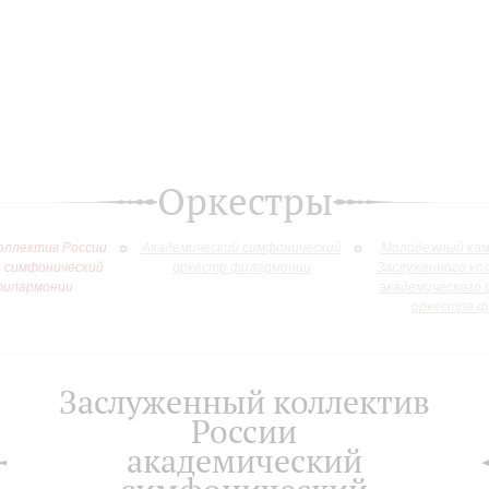
Оркестры
оллектив России
Академический симфонический
Молодежный кам
й симфонический
оркестр филармонии
Заслуженного ко
филармонии
академического 
оркестра ф
Заслуженный коллектив
России
академический