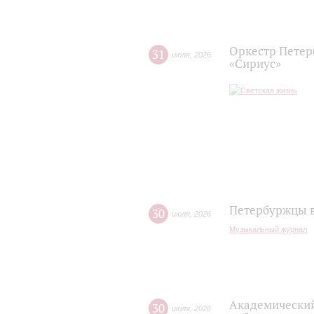
Оркестр Петер
31
июля
,
2026
«Сириус»
Петербуржцы в
30
июля
,
2026
Музыкальный журнал
Академический
30
июля
,
2026