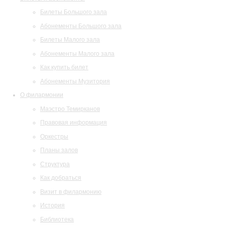
Билеты Большого зала
Абонементы Большого зала
Билеты Малого зала
Абонементы Малого зала
Как купить билет
Абонементы Музитория
О филармонии
Маэстро Темирканов
Правовая информация
Оркестры
Планы залов
Структура
Как добраться
Визит в филармонию
История
Библиотека