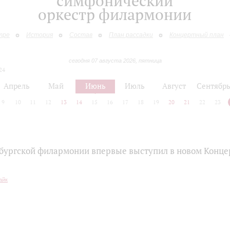
симфонический
оркестр филармонии
тре
История
Состав
План рассадки
Концертный план
сегодня 07 августа 2026, пятница
24
Апрель
Май
Июнь
Июль
Август
Сентябр
9
10
11
12
13
14
15
16
17
18
19
20
21
22
23
бургской филармонии впервые выступил в новом Конце