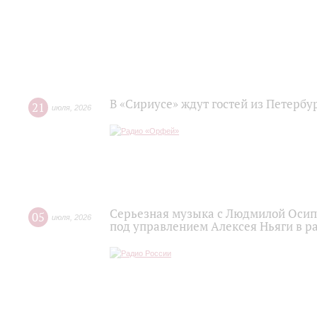
В «Сириусе» ждут гостей из Петербу
21
июля
,
2026
Серьезная музыка с Людмилой Осипо
05
июля
,
2026
под управлением Алексея Ньяги в р