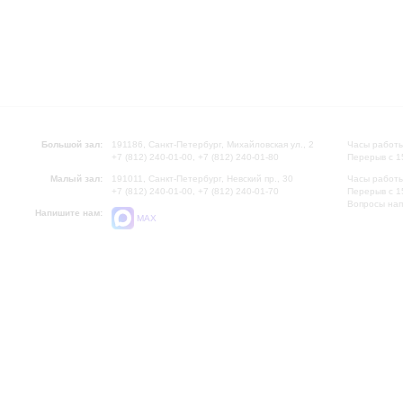
Большой зал:
191186, Санкт-Петербург, Михайловская ул., 2
Часы работы
+7 (812) 240-01-00, +7 (812) 240-01-80
Перерыв с 1
Малый зал:
191011, Санкт-Петербург, Невский пр., 30
Часы работы
+7 (812) 240-01-00, +7 (812) 240-01-70
Перерыв с 1
Вопросы на
Напишите нам:
MAX