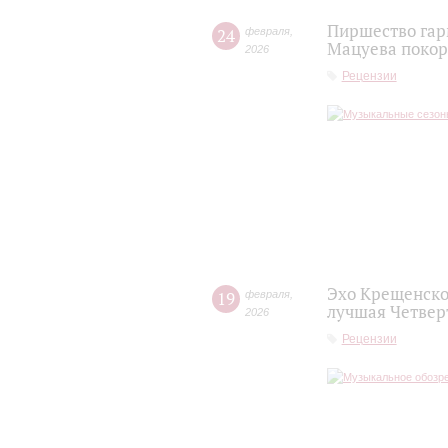
Пиршество гар
24
февраля
,
Мацуева покор
2026
Рецензии
Эхо Крещенско
19
февраля
,
лучшая Четвер
2026
Рецензии