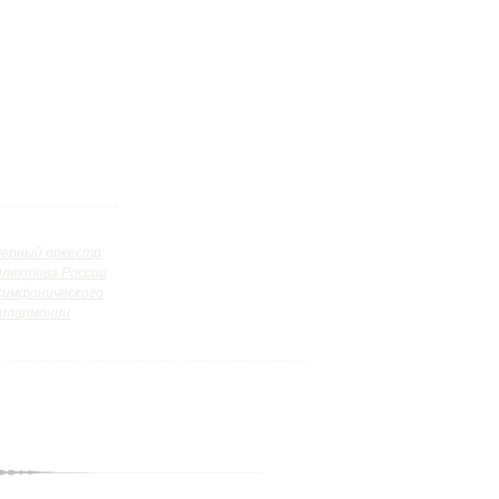
ерный оркестр
ллектива России
симфонического
илармонии