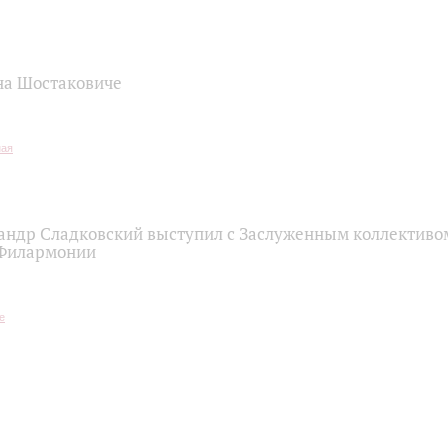
на Шостаковиче
андр Сладковский выступил с Заслуженным коллективом
 Филармонии