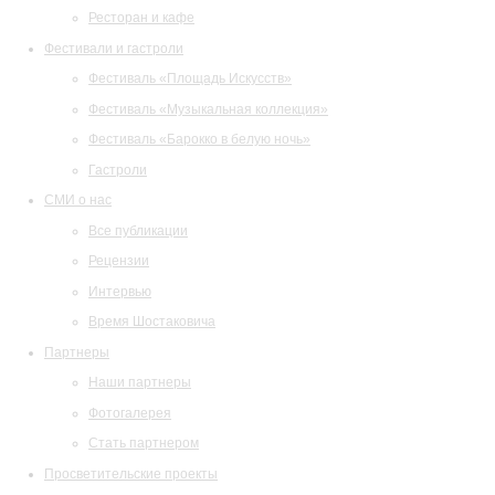
Ресторан и кафе
Фестивали и гастроли
Фестиваль «Площадь Искусств»
Фестиваль «Музыкальная коллекция»
Фестиваль «Барокко в белую ночь»
Гастроли
СМИ о нас
Все публикации
Рецензии
Интервью
Время Шостаковича
Партнеры
Наши партнеры
Фотогалерея
Стать партнером
Просветительские проекты