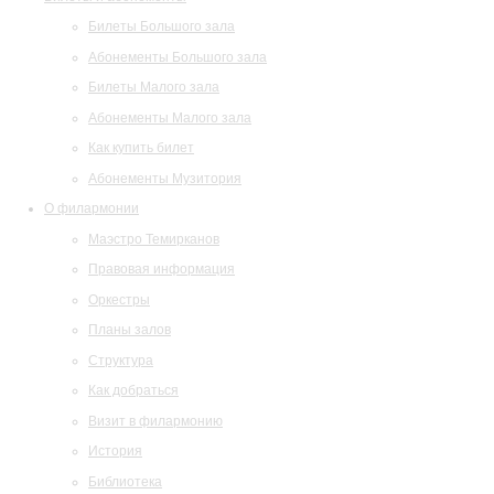
Билеты Большого зала
Абонементы Большого зала
Билеты Малого зала
Абонементы Малого зала
Как купить билет
Абонементы Музитория
О филармонии
Маэстро Темирканов
Правовая информация
Оркестры
Планы залов
Структура
Как добраться
Визит в филармонию
История
Библиотека