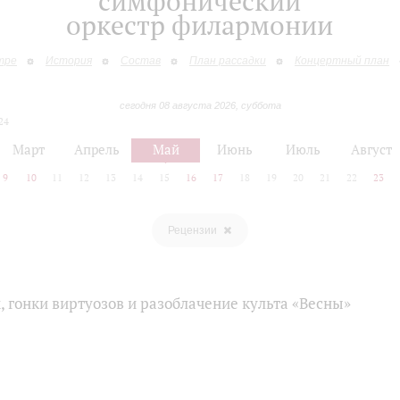
симфонический
оркестр филармонии
тре
История
Состав
План рассадки
Концертный план
сегодня 08 августа 2026, суббота
24
Март
Апрель
Май
Июнь
Июль
Август
9
10
11
12
13
14
15
16
17
18
19
20
21
22
23
Рецензии
 гонки виртуозов и разоблачение культа «Весны»