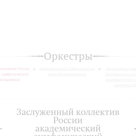
Оркестры
оллектив России
Академический симфонический
Молодежный кам
й симфонический
оркестр филармонии
Заслуженного ко
филармонии
академического 
оркестра ф
Заслуженный коллектив
России
академический