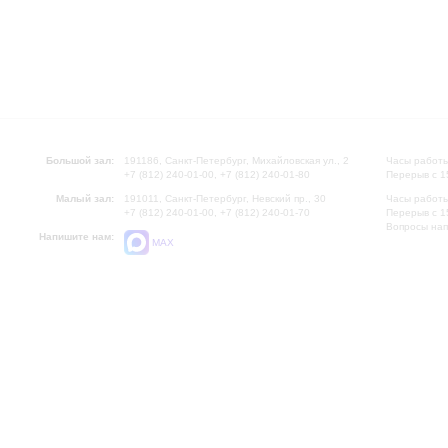
Большой зал:
191186, Санкт-Петербург, Михайловская ул., 2
Часы работы
+7 (812) 240-01-00, +7 (812) 240-01-80
Перерыв с 1
Малый зал:
191011, Санкт-Петербург, Невский пр., 30
Часы работы
+7 (812) 240-01-00, +7 (812) 240-01-70
Перерыв с 1
Вопросы на
Напишите нам:
MAX