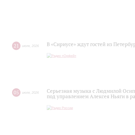
В «Сириусе» ждут гостей из Петербу
21
июля
,
2026
Серьезная музыка с Людмилой Осипо
05
июля
,
2026
под управлением Алексея Ньяги в р