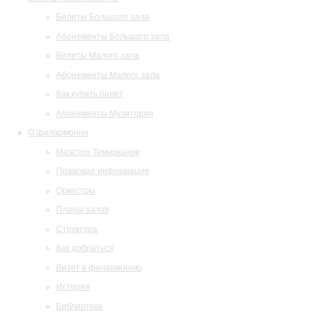
Билеты Большого зала
Абонементы Большого зала
Билеты Малого зала
Абонементы Малого зала
Как купить билет
Абонементы Музитория
О филармонии
Маэстро Темирканов
Правовая информация
Оркестры
Планы залов
Структура
Как добраться
Визит в филармонию
История
Библиотека