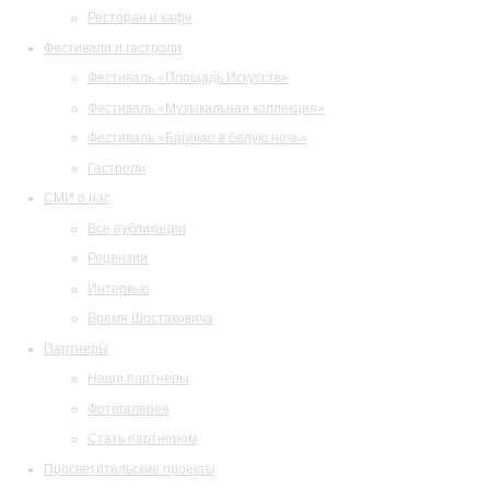
Ресторан и кафе
Фестивали и гастроли
Фестиваль «Площадь Искусств»
Фестиваль «Музыкальная коллекция»
Фестиваль «Барокко в белую ночь»
Гастроли
СМИ о нас
Все публикации
Рецензии
Интервью
Время Шостаковича
Партнеры
Наши партнеры
Фотогалерея
Стать партнером
Просветительские проекты