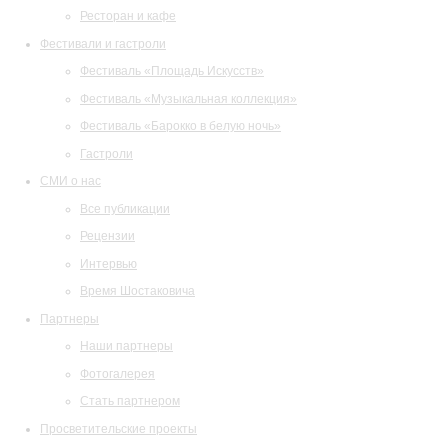
Ресторан и кафе
Фестивали и гастроли
Фестиваль «Площадь Искусств»
Фестиваль «Музыкальная коллекция»
Фестиваль «Барокко в белую ночь»
Гастроли
СМИ о нас
Все публикации
Рецензии
Интервью
Время Шостаковича
Партнеры
Наши партнеры
Фотогалерея
Стать партнером
Просветительские проекты