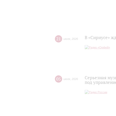
В «Сириусе» жд
21
июля
,
2026
Серьезная муз
05
июля
,
2026
под управлени