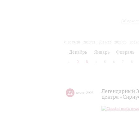
Об оркес
2019/20
2020/21
2021/22
2022/23
2023/
2024/25
2025/26
Декабрь
Январь
Февраль
1
2
3
4
5
6
7
8
Легендарный З
22
июля
,
2026
центра «Сириу