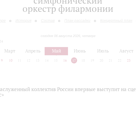
симфонический
оркестр филармонии
тре
История
Состав
План рассадки
Концертный план
сегодня 06 августа 2026, четверг
24
Март
Апрель
Май
Июнь
Июль
Август
9
10
11
12
13
14
15
16
17
18
19
20
21
22
23
аслуженный коллектив России впервые выступит на сце
с»