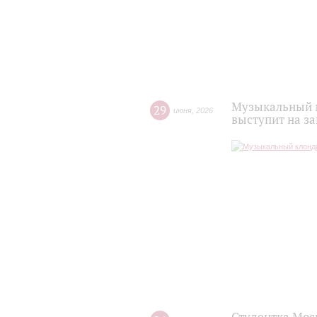
Музыкальный м
29
июня
,
2026
выступит на з