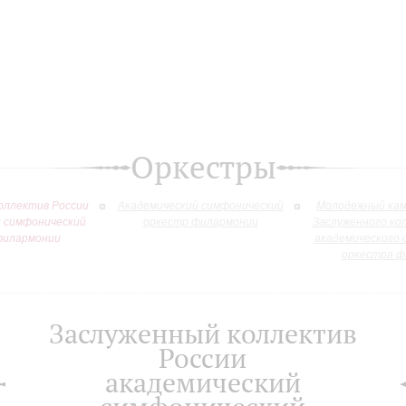
Оркестры
оллектив России
Академический симфонический
Молодежный кам
й симфонический
оркестр филармонии
Заслуженного ко
филармонии
академического 
оркестра ф
Заслуженный коллектив
России
академический