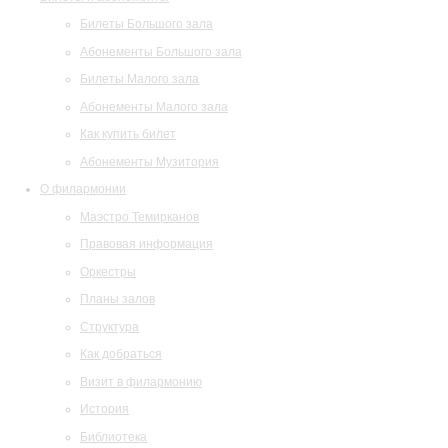
Билеты Большого зала
Абонементы Большого зала
Билеты Малого зала
Абонементы Малого зала
Как купить билет
Абонементы Музитория
О филармонии
Маэстро Темирканов
Правовая информация
Оркестры
Планы залов
Структура
Как добраться
Визит в филармонию
История
Библиотека