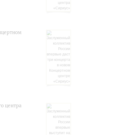
онцертном
го центра