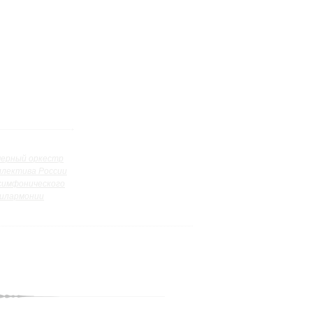
ерный оркестр
ллектива России
симфонического
илармонии