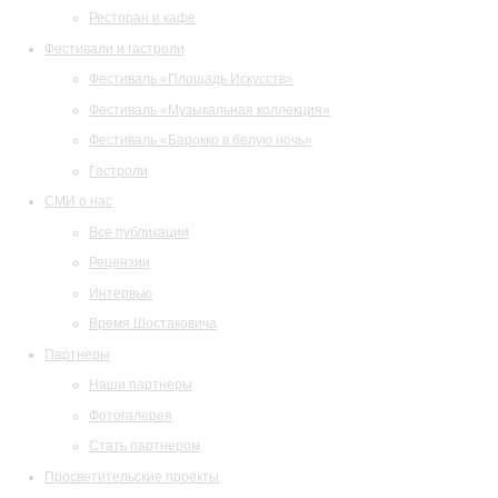
Ресторан и кафе
Фестивали и гастроли
Фестиваль «Площадь Искусств»
Фестиваль «Музыкальная коллекция»
Фестиваль «Барокко в белую ночь»
Гастроли
СМИ о нас
Все публикации
Рецензии
Интервью
Время Шостаковича
Партнеры
Наши партнеры
Фотогалерея
Стать партнером
Просветительские проекты