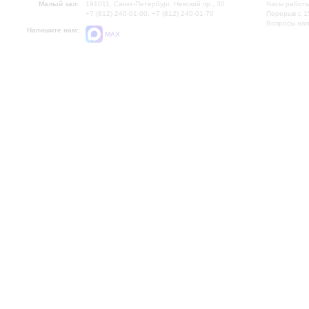
Малый зал:
191011, Санкт-Петербург, Невский пр., 30
Часы работы
+7 (812) 240-01-00, +7 (812) 240-01-70
Перерыв с 1
Вопросы на
Напишите нам:
MAX