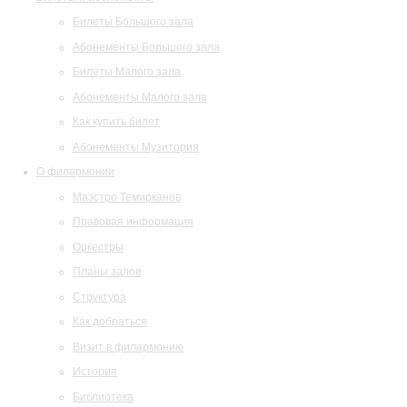
Билеты Большого зала
Абонементы Большого зала
Билеты Малого зала
Абонементы Малого зала
Как купить билет
Абонементы Музитория
О филармонии
Маэстро Темирканов
Правовая информация
Оркестры
Планы залов
Структура
Как добраться
Визит в филармонию
История
Библиотека