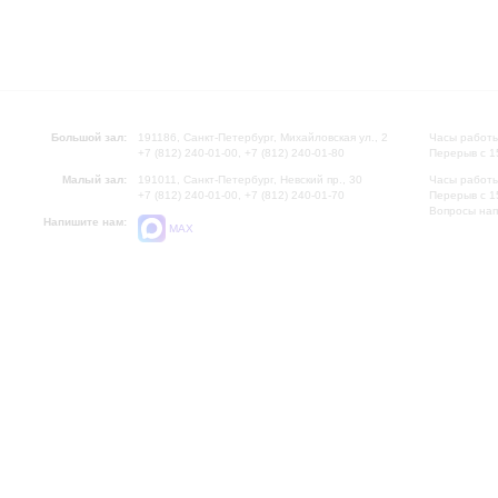
Большой зал:
191186, Санкт-Петербург, Михайловская ул., 2
Часы работы
+7 (812) 240-01-00, +7 (812) 240-01-80
Перерыв с 1
Малый зал:
191011, Санкт-Петербург, Невский пр., 30
Часы работы
+7 (812) 240-01-00, +7 (812) 240-01-70
Перерыв с 1
Вопросы на
Напишите нам:
MAX