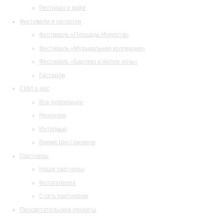
Ресторан и кафе
Фестивали и гастроли
Фестиваль «Площадь Искусств»
Фестиваль «Музыкальная коллекция»
Фестиваль «Барокко в белую ночь»
Гастроли
СМИ о нас
Все публикации
Рецензии
Интервью
Время Шостаковича
Партнеры
Наши партнеры
Фотогалерея
Стать партнером
Просветительские проекты