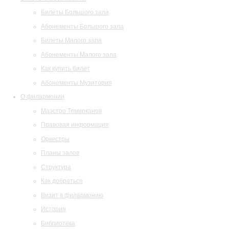
Билеты Большого зала
Абонементы Большого зала
Билеты Малого зала
Абонементы Малого зала
Как купить билет
Абонементы Музитория
О филармонии
Маэстро Темирканов
Правовая информация
Оркестры
Планы залов
Структура
Как добраться
Визит в филармонию
История
Библиотека