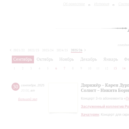
Об оркестре
История
Сост
сегодн
2021/22
2022/23
2023/24
2024/25
2025/26
2026/27
Сентябрь
Октябрь
Ноябрь
Декабрь
Январь
Ф
1
2
3
4
5
6
7
8
9
10
11
12
13
14
Дирижёр – Карен Дур
30
сентября
,
2025
Солист – Никита Бор
20:00
,
вт
Концерт 3-го абонемента «
П
Большой зал
Заслуженный коллектив Ро
Хачатурян
: Концерт для ск