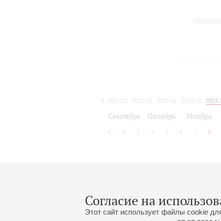
Об оркес
2021/22
2022/23
2023/24
2024/25
2025/
2026/27
Сентябрь
Октябрь
Ноябрь
1
2
3
4
5
6
7
8
Афиша концертов будет объявлена
Согласие на использов
Этот сайт использует файлы cookie дл