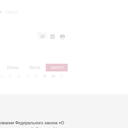
Пресса
Июнь
Июль
Август
24
25
26
27
28
29
30
31
новании Федерального закона «О