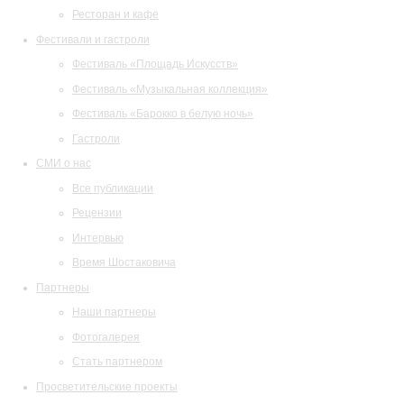
Ресторан и кафе
Фестивали и гастроли
Фестиваль «Площадь Искусств»
Фестиваль «Музыкальная коллекция»
Фестиваль «Барокко в белую ночь»
Гастроли
СМИ о нас
Все публикации
Рецензии
Интервью
Время Шостаковича
Партнеры
Наши партнеры
Фотогалерея
Стать партнером
Просветительские проекты