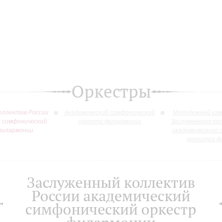
Оркестры
оллектив России
Академический симфонический
Молодежный кам
й симфонический
оркестр филармонии
Заслуженного ко
филармонии
академического 
оркестра ф
Заслуженный коллектив
России академический
симфонический оркестр