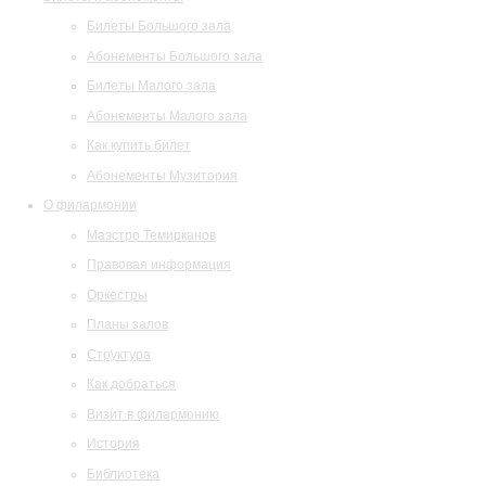
Билеты Большого зала
Абонементы Большого зала
Билеты Малого зала
Абонементы Малого зала
Как купить билет
Абонементы Музитория
О филармонии
Маэстро Темирканов
Правовая информация
Оркестры
Планы залов
Структура
Как добраться
Визит в филармонию
История
Библиотека