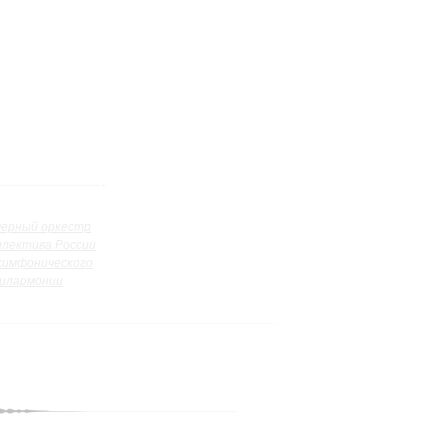
ерный оркестр
ллектива России
симфонического
илармонии