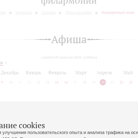
филармонии
тре
История
Состав
План рассадки
Концертный план
Афиша
сегодня 08 августа 2026, суббота
26
Декабрь
Январь
Февраль
Март
Апрель
Май
9
10
11
12
13
14
15
16
17
18
19
20
21
22
23
 позднее
ание cookies
я улучшения пользовательского опыта и анализа трафика на ос