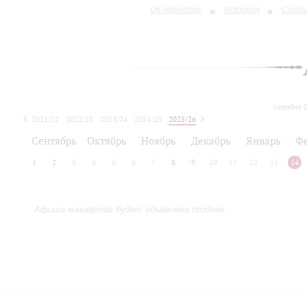
Об оркестре
История
Сост
сегодня 
2021/22
2022/23
2023/24
2024/25
2025/26
2026/27
Сентябрь
Октябрь
Ноябрь
Декабрь
Январь
Ф
1
2
3
4
5
6
7
8
9
10
11
12
13
14
Афиша концертов будет объявлена позднее