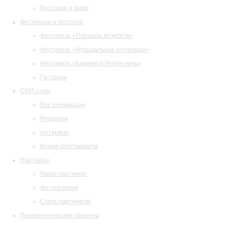
Ресторан и кафе
Фестивали и гастроли
Фестиваль «Площадь Искусств»
Фестиваль «Музыкальная коллекция»
Фестиваль «Барокко в белую ночь»
Гастроли
СМИ о нас
Все публикации
Рецензии
Интервью
Время Шостаковича
Партнеры
Наши партнеры
Фотогалерея
Стать партнером
Просветительские проекты