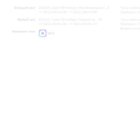
Большой зал:
191186, Санкт-Петербург, Михайловская ул., 2
Часы работы
+7 (812) 240-01-00, +7 (812) 240-01-80
Перерыв с 1
Малый зал:
191011, Санкт-Петербург, Невский пр., 30
Часы работы
+7 (812) 240-01-00, +7 (812) 240-01-70
Перерыв с 1
Вопросы на
Напишите нам:
MAX