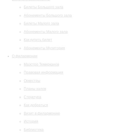
Билеты Большого зала
Абонементы Большого зала
Билеты Малого зала
Абонементы Малого зала
Как купить билет
Абонементы Музитория
О филармонии
Маэстро Темирканов
Правовая информация
Оркестры
Планы залов
Структура
Как добраться
Визит в филармонию
История
Библиотека