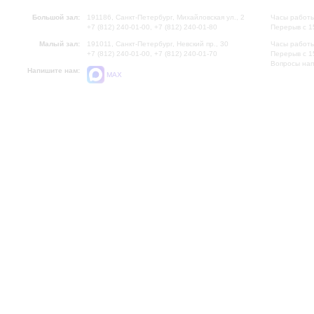
Большой зал:
191186, Санкт-Петербург, Михайловская ул., 2
Часы работы
+7 (812) 240-01-00, +7 (812) 240-01-80
Перерыв с 1
Малый зал:
191011, Санкт-Петербург, Невский пр., 30
Часы работы
+7 (812) 240-01-00, +7 (812) 240-01-70
Перерыв с 1
Вопросы на
Напишите нам:
MAX