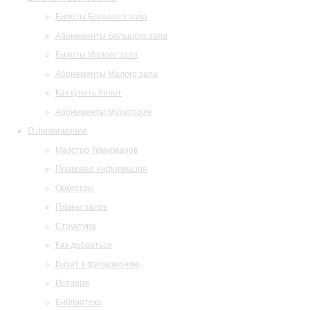
Билеты Большого зала
Абонементы Большого зала
Билеты Малого зала
Абонементы Малого зала
Как купить билет
Абонементы Музитория
О филармонии
Маэстро Темирканов
Правовая информация
Оркестры
Планы залов
Структура
Как добраться
Визит в филармонию
История
Библиотека