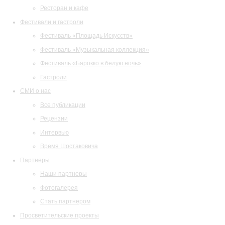
Ресторан и кафе
Фестивали и гастроли
Фестиваль «Площадь Искусств»
Фестиваль «Музыкальная коллекция»
Фестиваль «Барокко в белую ночь»
Гастроли
СМИ о нас
Все публикации
Рецензии
Интервью
Время Шостаковича
Партнеры
Наши партнеры
Фотогалерея
Стать партнером
Просветительские проекты