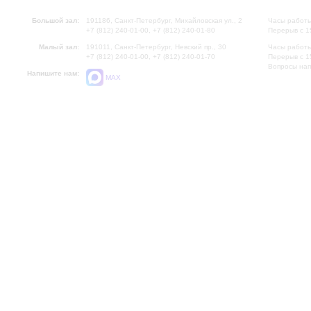
Большой зал:
191186, Санкт-Петербург, Михайловская ул., 2
Часы работы
+7 (812) 240-01-00, +7 (812) 240-01-80
Перерыв с 1
Малый зал:
191011, Санкт-Петербург, Невский пр., 30
Часы работы
+7 (812) 240-01-00, +7 (812) 240-01-70
Перерыв с 1
Вопросы на
Напишите нам:
MAX