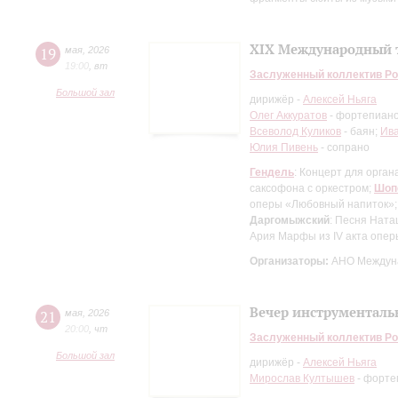
XIX Международный т
19
мая
,
2026
19:00
,
вт
Заслуженный коллектив Ро
Большой зал
дирижёр -
Алексей Ньяга
Олег Аккуратов
- фортепиан
Всеволод Куликов
- баян;
Ив
Юлия Пивень
- сопрано
Гендель
: Концерт для орган
саксофона с оркестром;
Шоп
оперы «Любовный напиток»
Даргомыжский
: Песня Ната
Ария Марфы из IV акта опер
Организаторы:
АНО Междуна
Вечер инструменталь
21
мая
,
2026
20:00
,
чт
Заслуженный коллектив Ро
Большой зал
дирижёр -
Алексей Ньяга
Мирослав Култышев
- форте