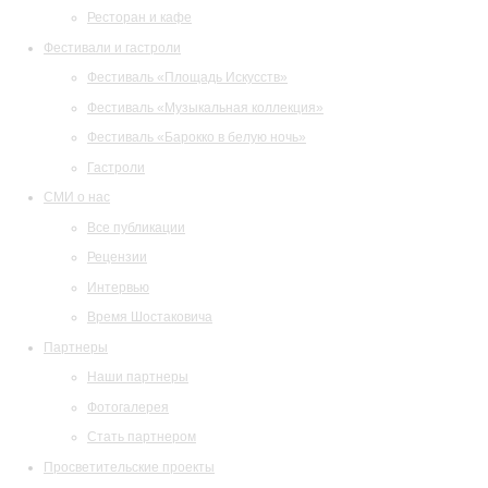
Ресторан и кафе
Фестивали и гастроли
Фестиваль «Площадь Искусств»
Фестиваль «Музыкальная коллекция»
Фестиваль «Барокко в белую ночь»
Гастроли
СМИ о нас
Все публикации
Рецензии
Интервью
Время Шостаковича
Партнеры
Наши партнеры
Фотогалерея
Стать партнером
Просветительские проекты