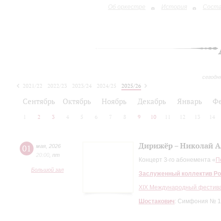
Об оркестре
История
Сост
сегодн
2021/22
2022/23
2023/24
2024/25
2025/26
2026/27
Сентябрь
Октябрь
Ноябрь
Декабрь
Январь
Ф
1
2
3
4
5
6
7
8
9
10
11
12
13
14
Дирижёр – Николай А
01
мая
,
2026
20:00
,
пт
Концерт 3-го абонемента «
П
Большой зал
Заслуженный коллектив Ро
XIХ Международный фестива
Шостакович
: Симфония № 1