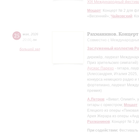
XIХ Международный фестива
Моцарт
: Концерт № 2 для ф
«Весенний»;
Чайковский
: К
Рахманинов. Концерт
25
мая
,
2026
20:00
,
пн
Совместно с Международны
Заслуженный коллектив Ро
Большой зал
дирижёр, лауреат Междунаро
Приз зрительских симпатий)
Аусиас Парехо
- гитара, ла
(Алессандрия, Италия 2025, 
конкурса немецкого радио и 
фортепиано, лауреат Междун
премия)
А.Петров
: «Виват, Олимп!»,
гитары с оркестром;
Моцарт
Елецкого из оперы «Пиковая
Ария Жерара из оперы «Ан
Рахманинов
: Концерт № 3 
При содействии:
Фестиваль