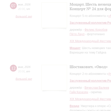
Моцарт. Шесть немец
07
мая
,
2026
Концерт № 24 для фо
20:00
,
чт
Концерт 5-го абонемента «
«
Большой зал
Заслуженный коллектив Ро
дирижёр -
Феликс Коробов
Пётр Лаул
- фортепиано
XIХ Международный фестива
Моцарт
: Шесть немецких та
Вариации на тему Гайдна
Шостакович. «Овод»
12
мая
,
2026
20:00
,
вт
Концерт 2-го абонемента «
(
Большой зал
Заслуженный коллектив Ро
дирижёр -
Вячеслав Валеев
Гайк Казазян
- скрипка
XIХ Международный фестива
Верди
: Увертюра к опере «
фрагменты сюиты из музыки