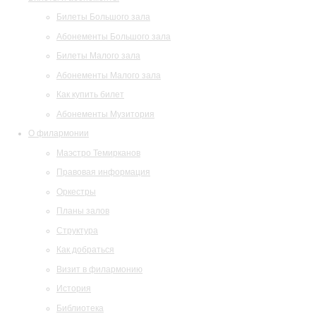
Билеты Большого зала
Абонементы Большого зала
Билеты Малого зала
Абонементы Малого зала
Как купить билет
Абонементы Музитория
О филармонии
Маэстро Темирканов
Правовая информация
Оркестры
Планы залов
Структура
Как добраться
Визит в филармонию
История
Библиотека