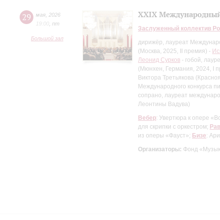
XXIX Международный
29
мая
,
2026
19:00
,
пт
Заслуженный коллектив Ро
Большой зал
дирижёр, лауреат Междунаро
(Москва, 2025, II премия) -
Ис
Леонид Сурков
- гобой, лау
(Мюнхен, Германия, 2024, I 
Виктора Третьякова (Краснояр
Международного конкурса пиа
сопрано, лауреат междунаро
Леонтины Вадува)
Вебер
: Увертюра к опере «
для скрипки с оркестром;
Ра
из оперы «Фауст»;
Бизе
: Ар
Организаторы:
Фонд «Музык