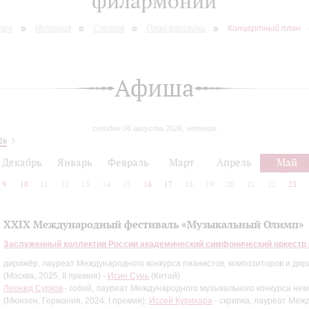
филармонии
тре
История
Состав
План рассадки
Концертный план
Афиша
сегодня 06 августа 2026, четверг
26
Декабрь
Январь
Февраль
Март
Апрель
Май
9
10
11
12
13
14
15
16
17
18
19
20
21
22
23
XXIX Международный фестиваль «Музыкальный Олимп»
Заслуженный коллектив России академический симфонический оркестр
дирижёр, лауреат Международного конкурса пианистов, композиторов и дир
(Москва, 2025, II премия) -
Исин Сунь
(Китай)
Леонид Сурков
- гобой, лауреат Международного музыкального конкурса не
(Мюнхен, Германия, 2024, I премия);
Иссей Курихара
- скрипка, лауреат Меж