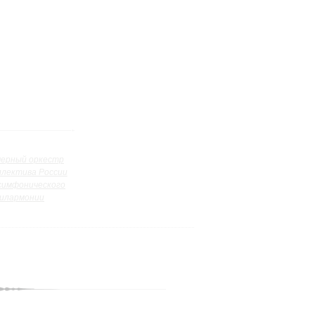
ерный оркестр
ллектива России
симфонического
илармонии