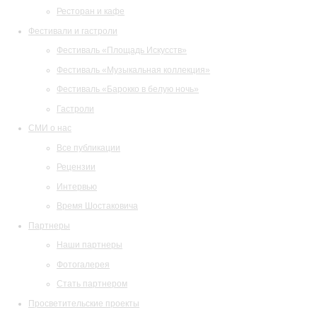
Ресторан и кафе
Фестивали и гастроли
Фестиваль «Площадь Искусств»
Фестиваль «Музыкальная коллекция»
Фестиваль «Барокко в белую ночь»
Гастроли
СМИ о нас
Все публикации
Рецензии
Интервью
Время Шостаковича
Партнеры
Наши партнеры
Фотогалерея
Стать партнером
Просветительские проекты