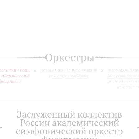
Оркестры
оллектив России
Академический симфонический
Молодежный кам
й симфонический
оркестр филармонии
Заслуженного ко
филармонии
академического 
оркестра ф
Заслуженный коллектив
России академический
симфонический оркестр