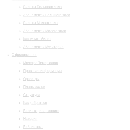
Билеты Большого зала
Абонементы Большого зала
Билеты Малого зала
Абонементы Малого зала
Как купить билет
Абонементы Музитория
О филармонии
Маэстро Темирканов
Правовая информация
Оркестры
Планы залов
Структура
Как добраться
Визит в филармонию
История
Библиотека