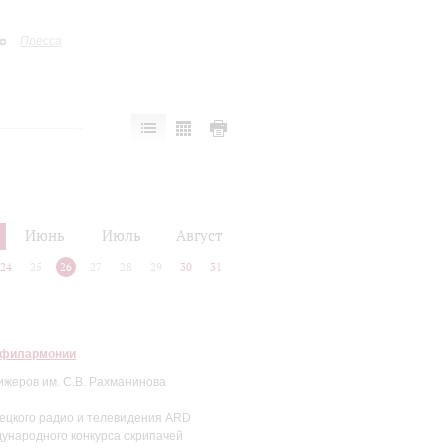
Пресса
Июнь
Июль
Август
24
25
26
27
28
29
30
31
 филармонии
ижеров им. С.В. Рахманинова
мецкого радио и телевидения ARD
дународного конкурса скрипачей