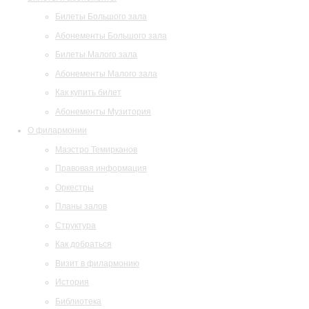
Билеты Большого зала
Абонементы Большого зала
Билеты Малого зала
Абонементы Малого зала
Как купить билет
Абонементы Музитория
О филармонии
Маэстро Темирканов
Правовая информация
Оркестры
Планы залов
Структура
Как добраться
Визит в филармонию
История
Библиотека