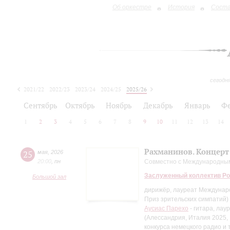
Об оркестре
История
Сост
сегодн
2021/22
2022/23
2023/24
2024/25
2025/26
2026/27
Сентябрь
Октябрь
Ноябрь
Декабрь
Январь
Ф
1
2
3
4
5
6
7
8
9
10
11
12
13
14
Рахманинов. Концерт
25
мая
,
2026
20:00
,
пн
Совместно с Международны
Заслуженный коллектив Ро
Большой зал
дирижёр, лауреат Междунаро
Приз зрительских симпатий)
Аусиас Парехо
- гитара, ла
(Алессандрия, Италия 2025, 
конкурса немецкого радио и 