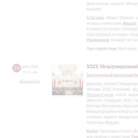
фортепиано, лауреат Междун
премия)
А.Петров
: «Виват, Олимп!»,
гитары с оркестром;
Моцарт
Елецкого из оперы «Пиковая
Ария Жерара из оперы «Ан
Рахманинов
: Концерт № 3 
При содействии:
Фестиваль
XXIX Международный
29
мая
,
2026
19:00
,
пт
Заслуженный коллектив Ро
Большой зал
дирижёр, лауреат Междунаро
(Москва, 2025, II премия) -
Ис
Леонид Сурков
- гобой, лау
(Мюнхен, Германия, 2024, I 
Виктора Третьякова (Краснояр
Международного конкурса пиа
сопрано, лауреат междунаро
Леонтины Вадува)
Вебер
: Увертюра к опере «
для скрипки с оркестром;
Ра