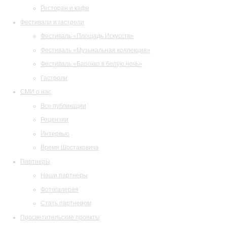
Ресторан и кафе
Фестивали и гастроли
Фестиваль «Площадь Искусств»
Фестиваль «Музыкальная коллекция»
Фестиваль «Барокко в белую ночь»
Гастроли
СМИ о нас
Все публикации
Рецензии
Интервью
Время Шостаковича
Партнеры
Наши партнеры
Фотогалерея
Стать партнером
Просветительские проекты