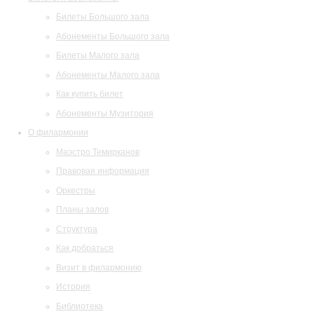
Билеты Большого зала
Абонементы Большого зала
Билеты Малого зала
Абонементы Малого зала
Как купить билет
Абонементы Музитория
О филармонии
Маэстро Темирканов
Правовая информация
Оркестры
Планы залов
Структура
Как добраться
Визит в филармонию
История
Библиотека