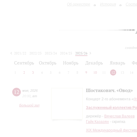
Об оркестре
История
Сост
сегодн
2021/22
2022/23
2023/24
2024/25
2025/26
2026/27
Сентябрь
Октябрь
Ноябрь
Декабрь
Январь
Ф
1
2
3
4
5
6
7
8
9
10
11
12
13
14
Шостакович. «Овод»
12
мая
,
2026
20:00
,
вт
Концерт 2-го абонемента «
(
Большой зал
Заслуженный коллектив Ро
дирижёр -
Вячеслав Валеев
Гайк Казазян
- скрипка
XIХ Международный фестива