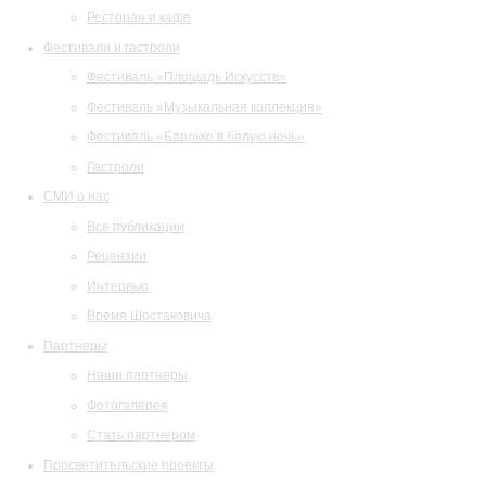
Ресторан и кафе
Фестивали и гастроли
Фестиваль «Площадь Искусств»
Фестиваль «Музыкальная коллекция»
Фестиваль «Барокко в белую ночь»
Гастроли
СМИ о нас
Все публикации
Рецензии
Интервью
Время Шостаковича
Партнеры
Наши партнеры
Фотогалерея
Стать партнером
Просветительские проекты