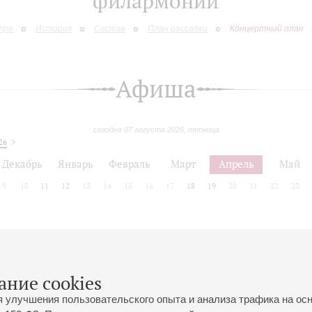
филармонии
тре
История
Состав
План рассадки
Концертный план
Афиша
сегодня 07 августа 2026, пятница
26
Декабрь
Январь
Февраль
Март
Апрель
Май
9
10
11
12
13
14
15
16
17
18
19
20
21
22
23
 позднее
ание cookies
я улучшения пользовательского опыта и анализа трафика на ос