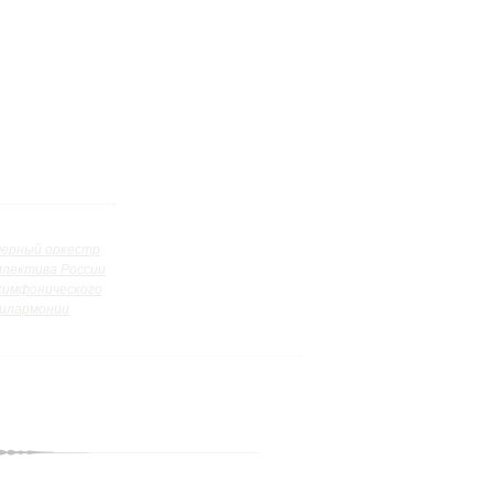
ерный оркестр
ллектива России
симфонического
илармонии