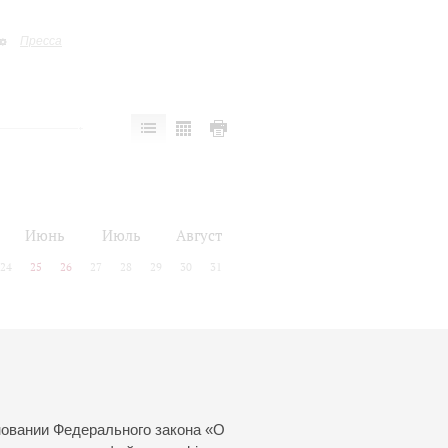
Пресса
Июнь
Июль
Август
24
25
26
27
28
29
30
31
новании Федерального закона «О