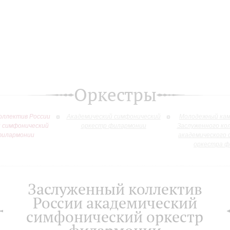
Оркестры
оллектив России
Академический симфонический
Молодежный кам
й симфонический
оркестр филармонии
Заслуженного ко
филармонии
академического 
оркестра ф
Заслуженный коллектив
России академический
симфонический оркестр