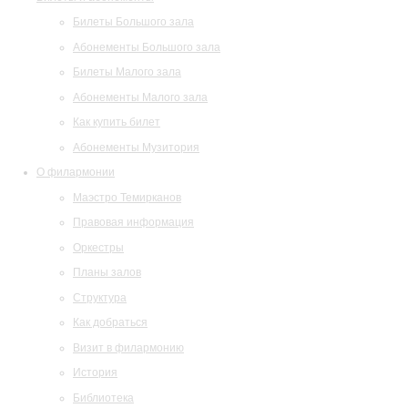
Билеты Большого зала
Абонементы Большого зала
Билеты Малого зала
Абонементы Малого зала
Как купить билет
Абонементы Музитория
О филармонии
Маэстро Темирканов
Правовая информация
Оркестры
Планы залов
Структура
Как добраться
Визит в филармонию
История
Библиотека