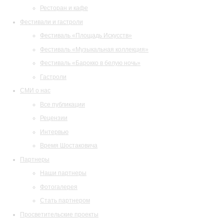
Ресторан и кафе
Фестивали и гастроли
Фестиваль «Площадь Искусств»
Фестиваль «Музыкальная коллекция»
Фестиваль «Барокко в белую ночь»
Гастроли
СМИ о нас
Все публикации
Рецензии
Интервью
Время Шостаковича
Партнеры
Наши партнеры
Фотогалерея
Стать партнером
Просветительские проекты