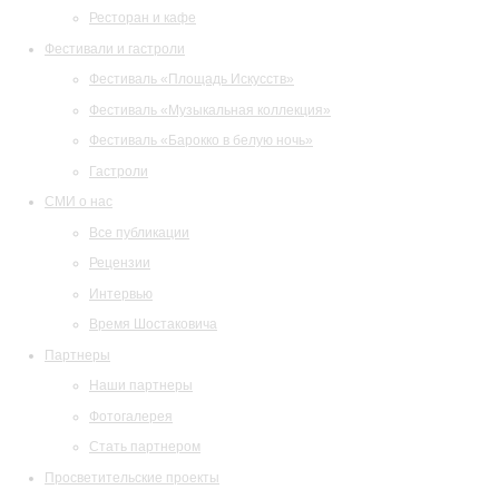
Ресторан и кафе
Фестивали и гастроли
Фестиваль «Площадь Искусств»
Фестиваль «Музыкальная коллекция»
Фестиваль «Барокко в белую ночь»
Гастроли
СМИ о нас
Все публикации
Рецензии
Интервью
Время Шостаковича
Партнеры
Наши партнеры
Фотогалерея
Стать партнером
Просветительские проекты