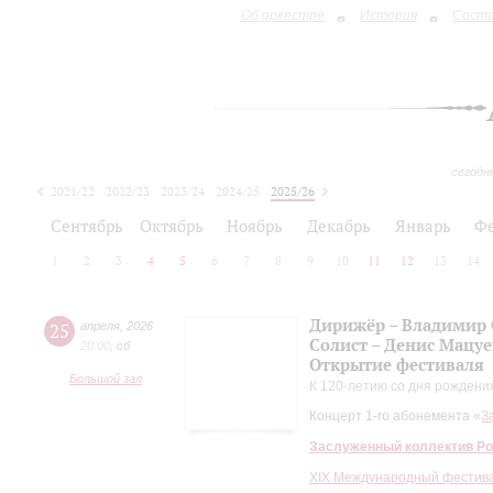
Об оркестре
История
Сост
сегодн
2021/22
2022/23
2023/24
2024/25
2025/26
2026/27
Сентябрь
Октябрь
Ноябрь
Декабрь
Январь
Ф
1
2
3
4
5
6
7
8
9
10
11
12
13
14
Дирижёр – Владимир
25
апреля
,
2026
Солист – Денис Мацуе
20:00
,
сб
Открытие фестиваля
Большой зал
К 120-летию со дня рожден
Концерт 1-го абонемента «
З
Заслуженный коллектив Ро
XIХ Международный фестива