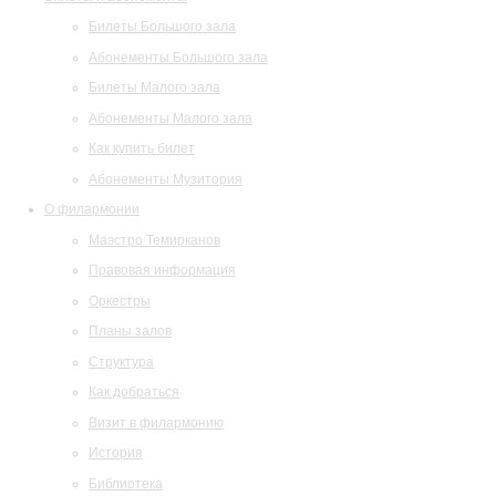
Билеты Большого зала
Абонементы Большого зала
Билеты Малого зала
Абонементы Малого зала
Как купить билет
Абонементы Музитория
О филармонии
Маэстро Темирканов
Правовая информация
Оркестры
Планы залов
Структура
Как добраться
Визит в филармонию
История
Библиотека