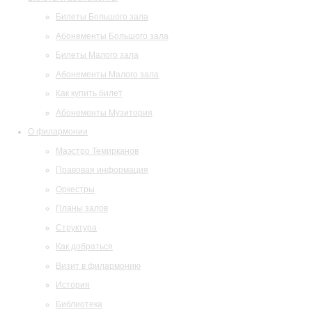
Билеты Большого зала
Абонементы Большого зала
Билеты Малого зала
Абонементы Малого зала
Как купить билет
Абонементы Музитория
О филармонии
Маэстро Темирканов
Правовая информация
Оркестры
Планы залов
Структура
Как добраться
Визит в филармонию
История
Библиотека