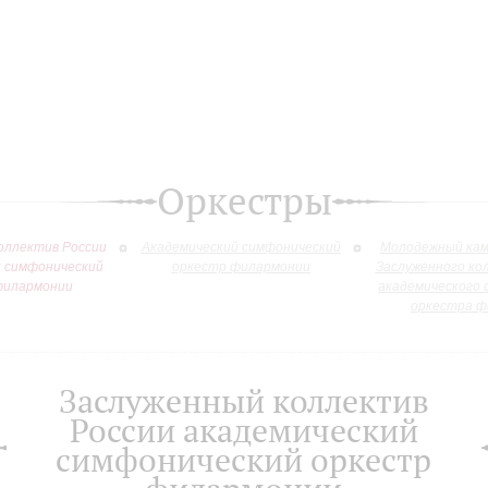
Оркестры
оллектив России
Академический симфонический
Молодежный кам
й симфонический
оркестр филармонии
Заслуженного ко
филармонии
академического 
оркестра ф
Заслуженный коллектив
России академический
симфонический оркестр