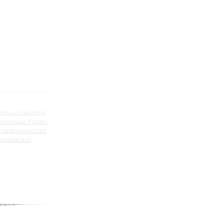
ерный оркестр
ллектива России
симфонического
илармонии