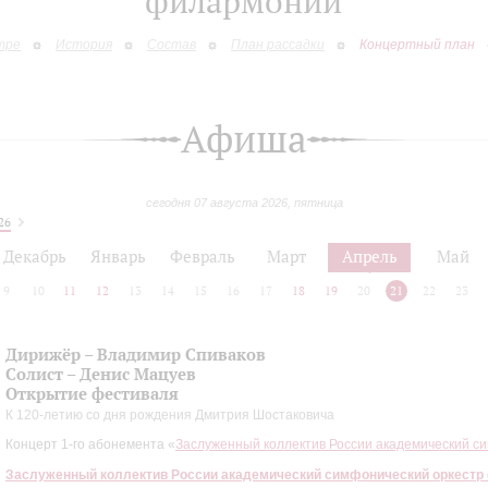
филармонии
тре
История
Состав
План рассадки
Концертный план
Афиша
сегодня 07 августа 2026, пятница
26
Декабрь
Январь
Февраль
Март
Апрель
Май
9
10
11
12
13
14
15
16
17
18
19
20
21
22
23
Дирижёр – Владимир Спиваков
Солист – Денис Мацуев
Открытие фестиваля
К 120-летию со дня рождения Дмитрия Шостаковича
Концерт 1-го абонемента «
Заслуженный коллектив России академический с
Заслуженный коллектив России академический симфонический оркестр