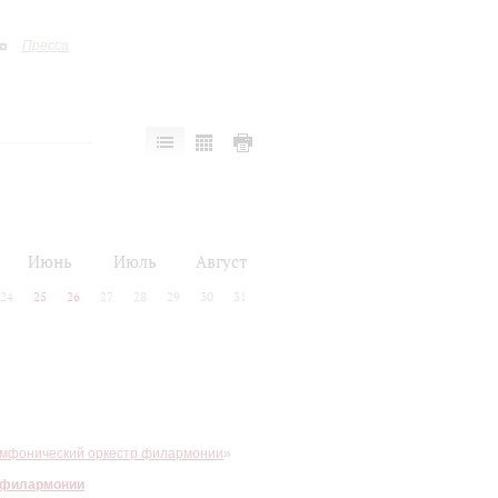
Пресса
Июнь
Июль
Август
24
25
26
27
28
29
30
31
имфонический оркестр филармонии
»
 филармонии