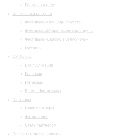
Ресторан и кафе
Фестивали и гастроли
Фестиваль «Площадь Искусств»
Фестиваль «Музыкальная коллекция»
Фестиваль «Барокко в белую ночь»
Гастроли
СМИ о нас
Все публикации
Рецензии
Интервью
Время Шостаковича
Партнеры
Наши партнеры
Фотогалерея
Стать партнером
Просветительские проекты