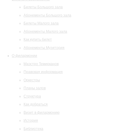
Билеты Большого зала
Абонементы Большого зала
Билеты Малого зала
Абонементы Малого зала
Как купить билет
Абонементы Музитория
О филармонии
Маэстро Темирканов
Правовая информация
Оркестры
Планы залов
Структура
Как добраться
Визит в филармонию
История
Библиотека