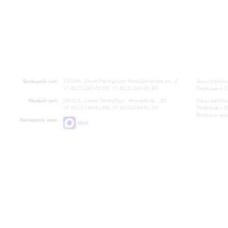
Большой зал:
191186, Санкт-Петербург, Михайловская ул., 2
Часы работы
+7 (812) 240-01-00, +7 (812) 240-01-80
Перерыв с 1
Малый зал:
191011, Санкт-Петербург, Невский пр., 30
Часы работы
+7 (812) 240-01-00, +7 (812) 240-01-70
Перерыв с 1
Вопросы на
Напишите нам:
MAX