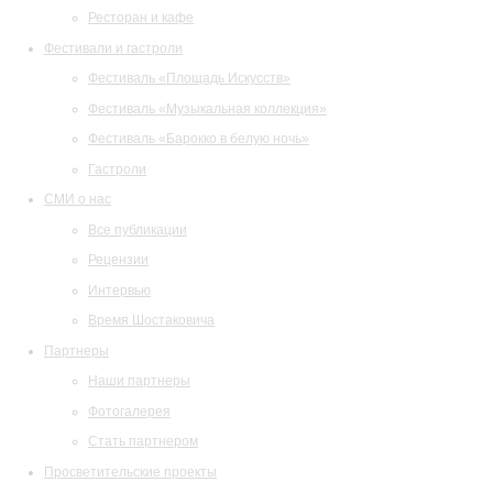
Ресторан и кафе
Фестивали и гастроли
Фестиваль «Площадь Искусств»
Фестиваль «Музыкальная коллекция»
Фестиваль «Барокко в белую ночь»
Гастроли
СМИ о нас
Все публикации
Рецензии
Интервью
Время Шостаковича
Партнеры
Наши партнеры
Фотогалерея
Стать партнером
Просветительские проекты