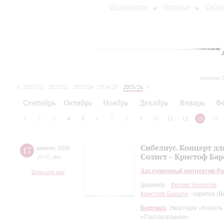
Об оркестре
История
Сост
сегодня 
2021/22
2022/23
2023/24
2024/25
2025/26
2026/27
Сентябрь
Октябрь
Ноябрь
Декабрь
Январь
Ф
1
2
3
4
5
6
7
8
9
10
11
12
13
14
Сибелиус. Концерт дл
17
апреля
,
2026
Солист – Кристоф Бар
20:00
,
пт
Заслуженный коллектив Ро
Большой зал
дирижёр -
Феликс Коробов
Кристоф Барати
- скрипка (В
Берлиоз
: Увертюра «Король
«Пасторальная»