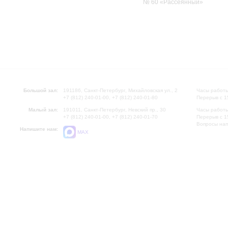
№ 60 «Рассеянный»
Большой зал:
191186, Санкт-Петербург, Михайловская ул., 2
Часы работы
+7 (812) 240-01-00, +7 (812) 240-01-80
Перерыв с 1
Малый зал:
191011, Санкт-Петербург, Невский пр., 30
Часы работы
+7 (812) 240-01-00, +7 (812) 240-01-70
Перерыв с 1
Вопросы на
Напишите нам:
MAX