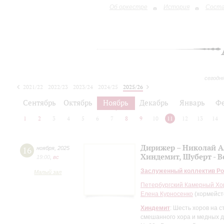
Об оркестре
История
Сост
сегодн
2021/22
2022/23
2023/24
2024/25
2025/26
2026/27
Сентябрь
Октябрь
Ноябрь
Декабрь
Январь
Ф
1
2
3
4
5
6
7
8
9
10
11
12
13
14
Дирижер – Николай А
16
ноября
,
2025
Хиндемит, Шуберт - В
19:00
,
вc
Заслуженный коллектив Ро
Малый зал
Петербургский Камерный Хо
Елена Курносенко
(хормейст
Хиндемит
: Шесть хоров на с
смешанного хора и медных 