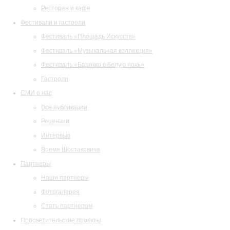
Ресторан и кафе
Фестивали и гастроли
Фестиваль «Площадь Искусств»
Фестиваль «Музыкальная коллекция»
Фестиваль «Барокко в белую ночь»
Гастроли
СМИ о нас
Все публикации
Рецензии
Интервью
Время Шостаковича
Партнеры
Наши партнеры
Фотогалерея
Стать партнером
Просветительские проекты