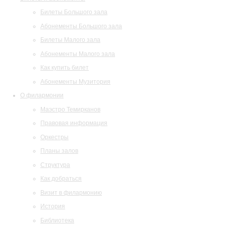
Билеты Большого зала
Абонементы Большого зала
Билеты Малого зала
Абонементы Малого зала
Как купить билет
Абонементы Музитория
О филармонии
Маэстро Темирканов
Правовая информация
Оркестры
Планы залов
Структура
Как добраться
Визит в филармонию
История
Библиотека