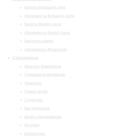
Билеты Большого зала
Абонементы Большого зала
Билеты Малого зала
Абонементы Малого зала
Как купить билет
Абонементы Музитория
О филармонии
Маэстро Темирканов
Правовая информация
Оркестры
Планы залов
Структура
Как добраться
Визит в филармонию
История
Библиотека