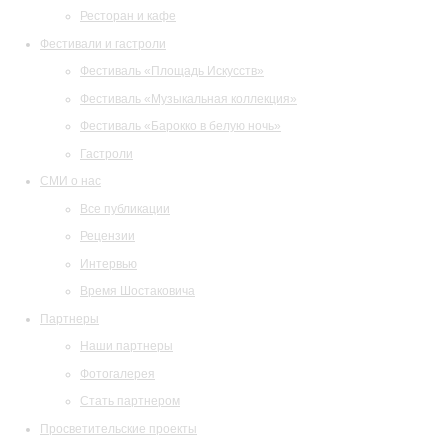
Ресторан и кафе
Фестивали и гастроли
Фестиваль «Площадь Искусств»
Фестиваль «Музыкальная коллекция»
Фестиваль «Барокко в белую ночь»
Гастроли
СМИ о нас
Все публикации
Рецензии
Интервью
Время Шостаковича
Партнеры
Наши партнеры
Фотогалерея
Стать партнером
Просветительские проекты