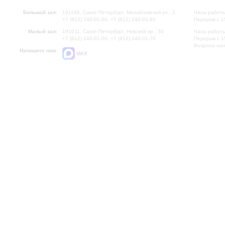
Большой зал:
191186, Санкт-Петербург, Михайловская ул., 2
Часы работы
+7 (812) 240-01-00, +7 (812) 240-01-80
Перерыв с 1
Малый зал:
191011, Санкт-Петербург, Невский пр., 30
Часы работы
+7 (812) 240-01-00, +7 (812) 240-01-70
Перерыв с 1
Вопросы на
Напишите нам:
MAX