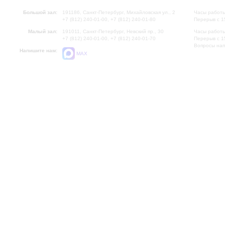
Большой зал:
191186, Санкт-Петербург, Михайловская ул., 2
Часы работы
+7 (812) 240-01-00, +7 (812) 240-01-80
Перерыв с 1
Малый зал:
191011, Санкт-Петербург, Невский пр., 30
Часы работы
+7 (812) 240-01-00, +7 (812) 240-01-70
Перерыв с 1
Вопросы на
Напишите нам:
MAX