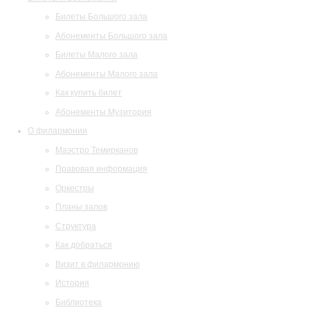
Билеты Большого зала
Абонементы Большого зала
Билеты Малого зала
Абонементы Малого зала
Как купить билет
Абонементы Музитория
О филармонии
Маэстро Темирканов
Правовая информация
Оркестры
Планы залов
Структура
Как добраться
Визит в филармонию
История
Библиотека