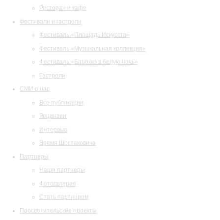
Ресторан и кафе
Фестивали и гастроли
Фестиваль «Площадь Искусств»
Фестиваль «Музыкальная коллекция»
Фестиваль «Барокко в белую ночь»
Гастроли
СМИ о нас
Все публикации
Рецензии
Интервью
Время Шостаковича
Партнеры
Наши партнеры
Фотогалерея
Стать партнером
Просветительские проекты