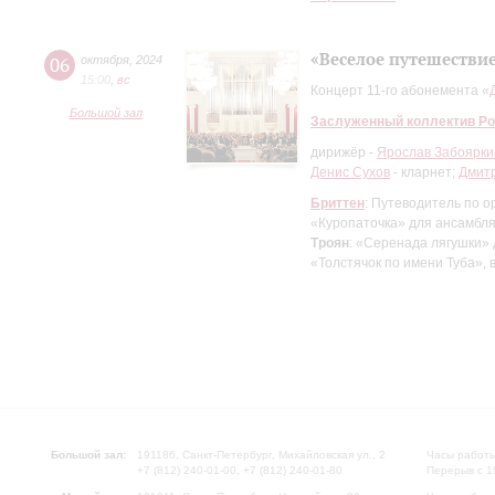
«Веселое путешествие
06
октября
,
2024
15:00
,
вc
Концерт 11-го абонемента «
Большой зал
Заслуженный коллектив Ро
дирижёр -
Ярослав Забоярки
Денис Сухов
- кларнет;
Дмит
Бриттен
: Путеводитель по о
«Куропаточка» для ансамбля
Троян
: «Серенада лягушки» 
«Толстячок по имени Туба»,
Большой зал:
191186, Санкт-Петербург, Михайловская ул., 2
Часы работы
+7 (812) 240-01-00, +7 (812) 240-01-80
Перерыв с 1