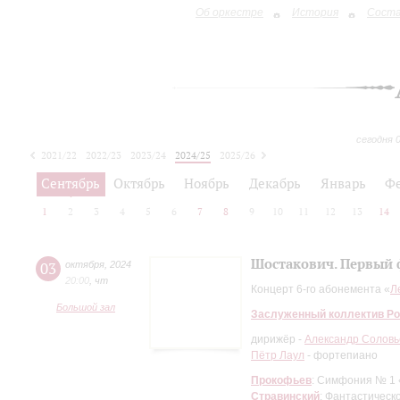
Об оркестре
История
Сост
сегодня 
2021/22
2022/23
2023/24
2024/25
2025/26
2026/27
Сентябрь
Октябрь
Ноябрь
Декабрь
Январь
Ф
1
2
3
4
5
6
7
8
9
10
11
12
13
14
Шостакович. Первый
03
октября
,
2024
20:00
,
чт
Концерт 6-го абонемента «
Л
Большой зал
Заслуженный коллектив Ро
дирижёр -
Александр Соловь
Пётр Лаул
- фортепиано
Прокофьев
: Симфония № 1 
Стравинский
: Фантастическ