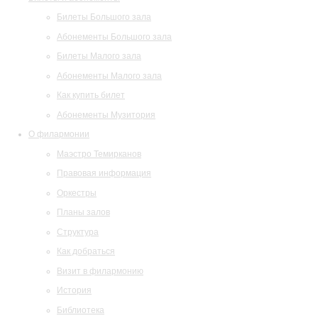
Билеты Большого зала
Абонементы Большого зала
Билеты Малого зала
Абонементы Малого зала
Как купить билет
Абонементы Музитория
О филармонии
Маэстро Темирканов
Правовая информация
Оркестры
Планы залов
Структура
Как добраться
Визит в филармонию
История
Библиотека