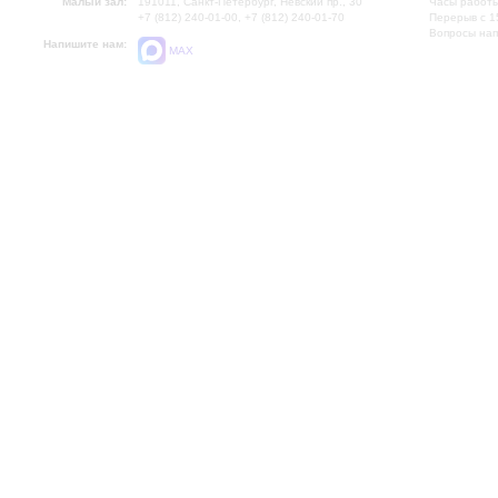
Малый зал:
191011, Санкт-Петербург, Невский пр., 30
Часы работы
+7 (812) 240-01-00, +7 (812) 240-01-70
Перерыв с 1
Вопросы на
Напишите нам:
MAX