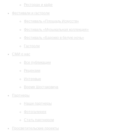
Ресторан и кафе
Фестивали и гастроли
Фестиваль «Площадь Искусств»
Фестиваль «Музыкальная коллекция»
Фестиваль «Барокко в белую ночь»
Гастроли
СМИ о нас
Все публикации
Рецензии
Интервью
Время Шостаковича
Партнеры
Наши партнеры
Фотогалерея
Стать партнером
Просветительские проекты