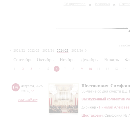
Об оркестре
История
Сост
сегодн
2021/22
2022/23
2023/24
2024/25
2025/26
2026/27
Сентябрь
Октябрь
Ноябрь
Декабрь
Январь
Ф
1
2
3
4
5
6
7
8
9
10
11
12
13
14
Шостакович. Симфони
09
августа
,
2025
20:00
,
сб
50-летие со дня смерти Д.Д.
Заслуженный коллектив Ро
Большой зал
дирижёр -
Николай Алексеев
Шостакович
: Симфония № 7