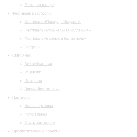
Ресторан и кафе
Фестивали и гастроли
Фестиваль «Площадь Искусств»
Фестиваль «Музыкальная коллекция»
Фестиваль «Барокко в белую ночь»
Гастроли
СМИ о нас
Все публикации
Рецензии
Интервью
Время Шостаковича
Партнеры
Наши партнеры
Фотогалерея
Стать партнером
Просветительские проекты