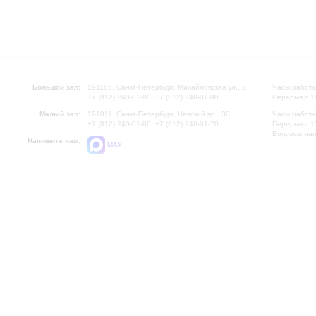
Большой зал:
191186, Санкт-Петербург, Михайловская ул., 2
Часы работы
+7 (812) 240-01-00, +7 (812) 240-01-80
Перерыв с 1
Малый зал:
191011, Санкт-Петербург, Невский пр., 30
Часы работы
+7 (812) 240-01-00, +7 (812) 240-01-70
Перерыв с 1
Вопросы на
Напишите нам:
MAX