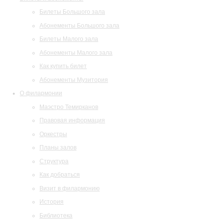
Билеты Большого зала
Абонементы Большого зала
Билеты Малого зала
Абонементы Малого зала
Как купить билет
Абонементы Музитория
О филармонии
Маэстро Темирканов
Правовая информация
Оркестры
Планы залов
Структура
Как добраться
Визит в филармонию
История
Библиотека