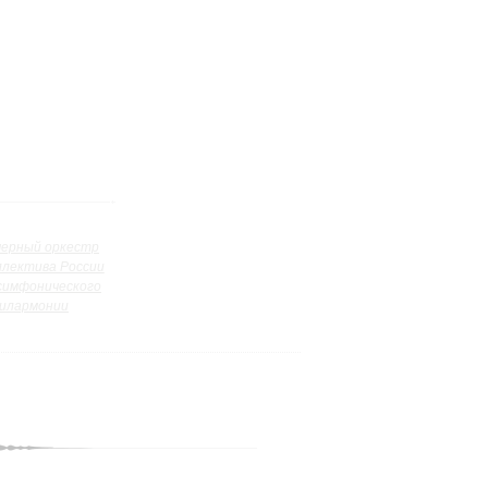
ерный оркестр
ллектива России
симфонического
илармонии