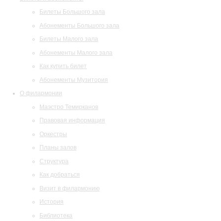
Билеты Большого зала
Абонементы Большого зала
Билеты Малого зала
Абонементы Малого зала
Как купить билет
Абонементы Музитория
О филармонии
Маэстро Темирканов
Правовая информация
Оркестры
Планы залов
Структура
Как добраться
Визит в филармонию
История
Библиотека