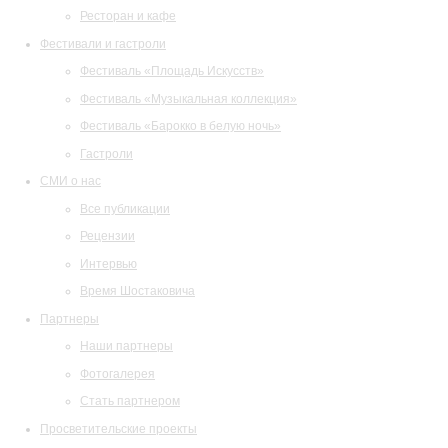
Ресторан и кафе
Фестивали и гастроли
Фестиваль «Площадь Искусств»
Фестиваль «Музыкальная коллекция»
Фестиваль «Барокко в белую ночь»
Гастроли
СМИ о нас
Все публикации
Рецензии
Интервью
Время Шостаковича
Партнеры
Наши партнеры
Фотогалерея
Стать партнером
Просветительские проекты