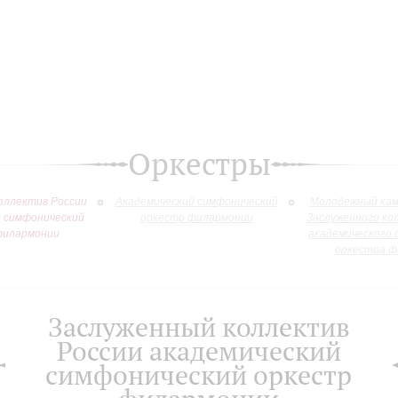
Оркестры
оллектив России
Академический симфонический
Молодежный кам
й симфонический
оркестр филармонии
Заслуженного ко
филармонии
академического 
оркестра ф
Заслуженный коллектив
России академический
симфонический оркестр