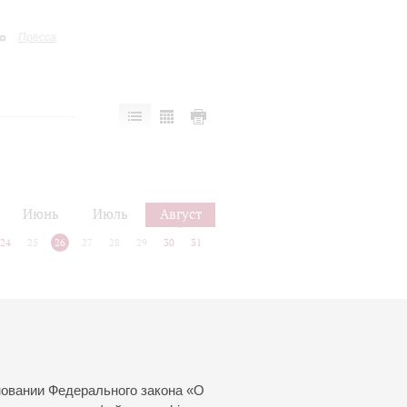
Пресса
Июнь
Июль
Август
24
25
26
27
28
29
30
31
новании Федерального закона «О