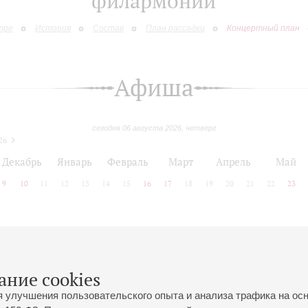
филармонии
тре
История
Состав
План рассадки
Концертный план
Афиша
сегодня 06 августа 2026, четверг
26
Декабрь
Январь
Февраль
Март
Апрель
Май
9
10
11
12
13
14
15
16
17
18
19
20
21
22
23
 позднее
ание cookies
я улучшения пользовательского опыта и анализа трафика на ос