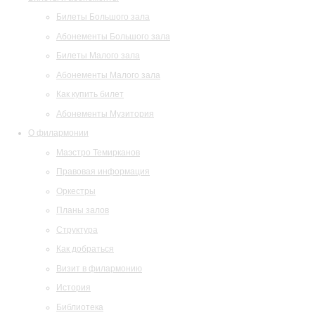
Билеты Большого зала
Абонементы Большого зала
Билеты Малого зала
Абонементы Малого зала
Как купить билет
Абонементы Музитория
О филармонии
Маэстро Темирканов
Правовая информация
Оркестры
Планы залов
Структура
Как добраться
Визит в филармонию
История
Библиотека