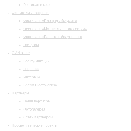
Ресторан и кафе
Фестивали и гастроли
Фестиваль «Площадь Искусств»
Фестиваль «Музыкальная коллекция»
Фестиваль «Барокко в белую ночь»
Гастроли
СМИ о нас
Все публикации
Рецензии
Интервью
Время Шостаковича
Партнеры
Наши партнеры
Фотогалерея
Стать партнером
Просветительские проекты