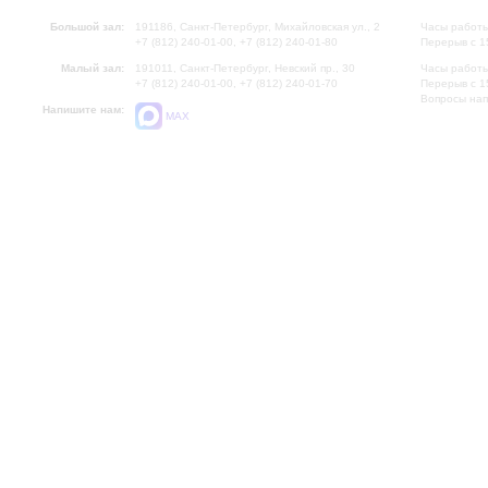
Большой зал:
191186, Санкт-Петербург, Михайловская ул., 2
Часы работы
+7 (812) 240-01-00, +7 (812) 240-01-80
Перерыв с 1
Малый зал:
191011, Санкт-Петербург, Невский пр., 30
Часы работы
+7 (812) 240-01-00, +7 (812) 240-01-70
Перерыв с 1
Вопросы на
Напишите нам:
MAX