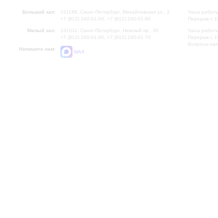
Большой зал:
191186, Санкт-Петербург, Михайловская ул., 2
Часы работы
+7 (812) 240-01-00, +7 (812) 240-01-80
Перерыв с 1
Малый зал:
191011, Санкт-Петербург, Невский пр., 30
Часы работы
+7 (812) 240-01-00, +7 (812) 240-01-70
Перерыв с 1
Вопросы на
Напишите нам:
MAX