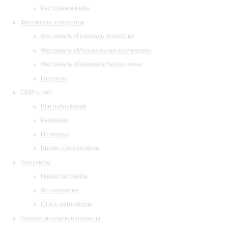
Ресторан и кафе
Фестивали и гастроли
Фестиваль «Площадь Искусств»
Фестиваль «Музыкальная коллекция»
Фестиваль «Барокко в белую ночь»
Гастроли
СМИ о нас
Все публикации
Рецензии
Интервью
Время Шостаковича
Партнеры
Наши партнеры
Фотогалерея
Стать партнером
Просветительские проекты