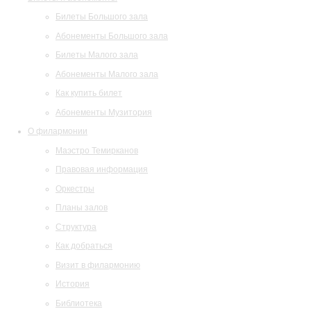
Билеты Большого зала
Абонементы Большого зала
Билеты Малого зала
Абонементы Малого зала
Как купить билет
Абонементы Музитория
О филармонии
Маэстро Темирканов
Правовая информация
Оркестры
Планы залов
Структура
Как добраться
Визит в филармонию
История
Библиотека