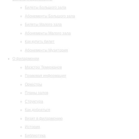
Билеты Большого зала
Абонементы Большого зала
Билеты Малого зала
Абонементы Малого зала
Как купить билет
Абонементы Музитория
О филармонии
Маэстро Темирканов
Правовая информация
Оркестры
Планы залов
Структура
Как добраться
Визит в филармонию
История
Библиотека