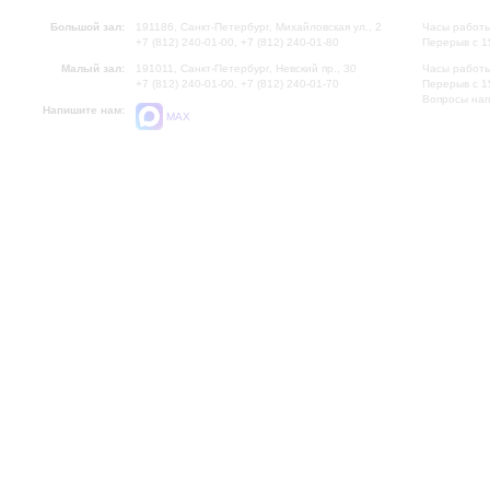
Большой зал:
191186, Санкт-Петербург, Михайловская ул., 2
Часы работы
+7 (812) 240-01-00, +7 (812) 240-01-80
Перерыв с 1
Малый зал:
191011, Санкт-Петербург, Невский пр., 30
Часы работы
+7 (812) 240-01-00, +7 (812) 240-01-70
Перерыв с 1
Вопросы на
Напишите нам:
MAX