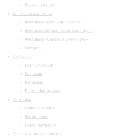
Ресторан и кафе
Фестивали и гастроли
Фестиваль «Площадь Искусств»
Фестиваль «Музыкальная коллекция»
Фестиваль «Барокко в белую ночь»
Гастроли
СМИ о нас
Все публикации
Рецензии
Интервью
Время Шостаковича
Партнеры
Наши партнеры
Фотогалерея
Стать партнером
Просветительские проекты