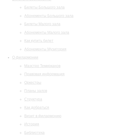
Билеты Большого зала
Абонементы Большого зала
Билеты Малого зала
Абонементы Малого зала
Как купить билет
Абонементы Музитория
О филармонии
Маэстро Темирканов
Правовая информация
Оркестры
Планы залов
Структура
Как добраться
Визит в филармонию
История
Библиотека