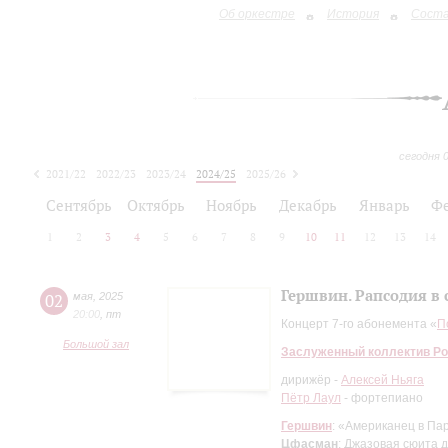
Об оркестре
История
Сост
сегодня 
2021/22
2022/23
2023/24
2024/25
2025/26
2026/27
Сентябрь
Октябрь
Ноябрь
Декабрь
Январь
Ф
1
2
3
4
5
6
7
8
9
10
11
12
13
14
Гершвин. Рапсодия в 
02
мая
,
2025
20:00
,
пт
Концерт 7-го абонемента «
П
Большой зал
Заслуженный коллектив Ро
дирижёр -
Алексей Ньяга
Пётр Лаул
- фортепиано
Гершвин
: «Американец в Па
Цфасман
: Джазовая сюита 