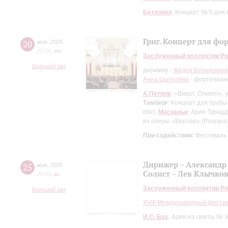
Бетховен
: Концерт № 5 для
Григ. Концерт для фо
20
мая
,
2025
20:00
,
вт
Заслуженный коллектив Ро
Большой зал
дирижер -
Фёдор Безносиков
Анна Цыбулёва
- фортепиан
А.Петров
: «Виват, Олимп!»,
Тамберг
: Концерт для трубы
dite);
Масканьи
: Ария Туридд
из оперы «Вертер» (Pourquoi 
При содействии:
Фестиваль
Дирижер – Александр
25
мая
,
2025
Солист – Лев Клычко
20:00
,
вc
Заслуженный коллектив Ро
Большой зал
XVIII Международный фести
И.С. Бах
: Ария из сюиты № 