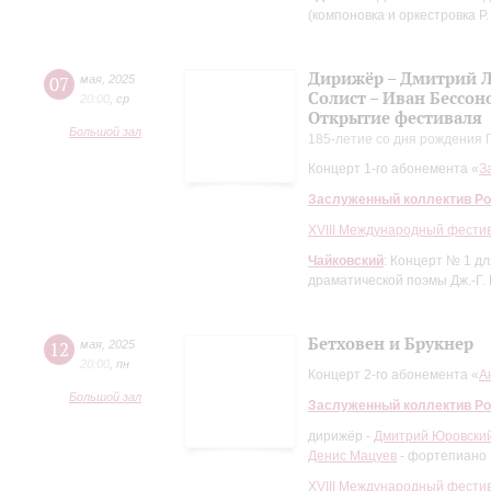
(компоновка и оркестровка Р
Дирижёр – Дмитрий Л
07
мая
,
2025
Солист – Иван Бессон
20:00
,
ср
Открытие фестиваля
Большой зал
185-летие со дня рождения 
Концерт 1-го абонемента «
З
Заслуженный коллектив Ро
XVIII Международный фести
Чайковский
: Концерт № 1 д
драматической поэмы Дж.-Г.
Бетховен и Брукнер
12
мая
,
2025
20:00
,
пн
Концерт 2-го абонемента «
А
Большой зал
Заслуженный коллектив Ро
дирижёр -
Дмитрий Юровски
Денис Мацуев
- фортепиано
XVIII Международный фести