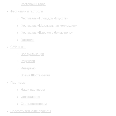
Ресторан и кафе
Фестивали и гастроли
Фестиваль «Площадь Искусств»
Фестиваль «Музыкальная коллекция»
Фестиваль «Барокко в белую ночь»
Гастроли
СМИ о нас
Все публикации
Рецензии
Интервью
Время Шостаковича
Партнеры
Наши партнеры
Фотогалерея
Стать партнером
Просветительские проекты