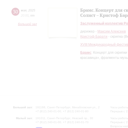
Брамс. Концерт для с
30
мая
,
2025
Солист – Кристоф Бар
20:00
,
пт
Заслуженный коллектив Ро
Большой зал
дирижер -
Максим Алексеев
Кристоф Барати
- скрипка (В
XVIII Международный фести
Брамс
: Концерт для скрипки
красавица», фрагменты музы
Большой зал:
191186, Санкт-Петербург, Михайловская ул., 2
Часы работы
+7 (812) 240-01-00, +7 (812) 240-01-80
Перерыв с 1
Малый зал:
191011, Санкт-Петербург, Невский пр., 30
Часы работы
+7 (812) 240-01-00, +7 (812) 240-01-70
Перерыв с 1
Вопросы на