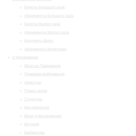
Билеты Большого зала
Абонементы Большого зала
Билеты Малого зала
Абонементы Малого зала
Как купить билет
Абонементы Музитория
О филармонии
Маэстро Темирканов
Правовая информация
Оркестры
Планы залов
Структура
Как добраться
Визит в филармонию
История
Библиотека