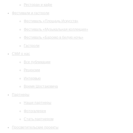
Ресторан и кафе
Фестивали и гастроли
Фестиваль «Площадь Искусств»
Фестиваль «Музыкальная коллекция»
Фестиваль «Барокко в белую ночь»
Гастроли
СМИ о нас
Все публикации
Рецензии
Интервью
Время Шостаковича
Партнеры
Наши партнеры
Фотогалерея
Стать партнером
Просветительские проекты