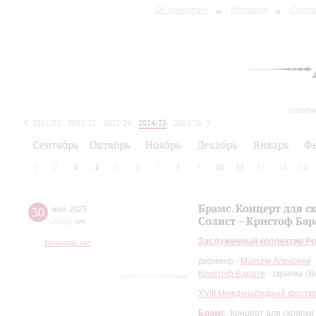
Об оркестре
История
Сост
сегодн
2021/22
2022/23
2023/24
2024/25
2025/26
2026/27
Сентябрь
Октябрь
Ноябрь
Декабрь
Январь
Ф
1
2
3
4
5
6
7
8
9
10
11
12
13
14
Брамс. Концерт для с
30
мая
,
2025
Солист – Кристоф Бар
20:00
,
пт
Заслуженный коллектив Ро
Большой зал
дирижер -
Максим Алексеев
Кристоф Барати
- скрипка (В
XVIII Международный фести
Брамс
: Концерт для скрипки