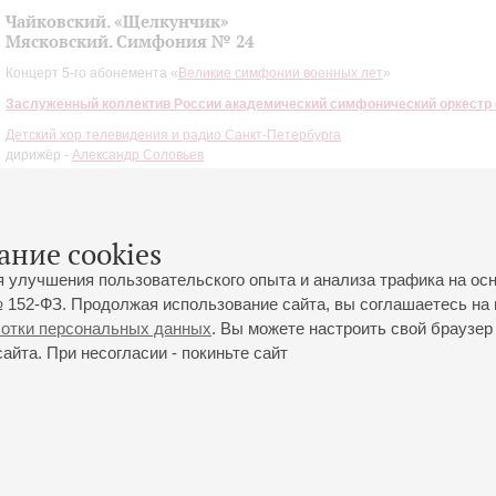
Чайковский. «Щелкунчик»
Мясковский. Симфония № 24
Концерт 5-го абонемента «
Великие симфонии военных лет
»
Заслуженный коллектив России академический симфонический оркестр
Детский хор телевидения и радио Санкт-Петербурга
дирижёр -
Александр Соловьев
Мясковский
: Симфония № 24;
Чайковский
: «Щелкунчик», фрагменты музыки
ание cookies
я улучшения пользовательского опыта и анализа трафика на ос
 152-ФЗ. Продолжая использование сайта, вы соглашаетесь на 
ботки персональных данных
. Вы можете настроить свой браузер 
йта. При несогласии - покиньте сайт
йловская ул., 2
Часы работы кассы Большого зала: с 11:00 до 20:30
0-01-80
Перерыв с 15:00 до 16:00
ий пр., 30
Часы работы кассы Малого зала: с 11:00 до 19:00
0-01-70
Перерыв с 15:00 до 16:00
Вопросы направляйте на
ticket@philharmonia.spb.ru