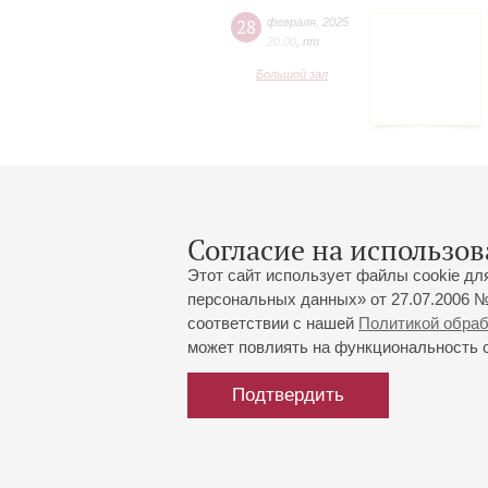
28
февраля
,
2025
20:00
,
пт
Большой зал
Согласие на использов
Этот сайт использует файлы cookie дл
персональных данных» от 27.07.2006 №
соответствии с нашей
Политикой обра
может повлиять на функциональность са
Большой зал:
191186, Санкт-Петербург, Миха
+7 (812) 240-01-00, +7 (812) 24
Подтвердить
Малый зал:
191011, Санкт-Петербург, Невск
+7 (812) 240-01-00, +7 (812) 24
Напишите нам:
MAX