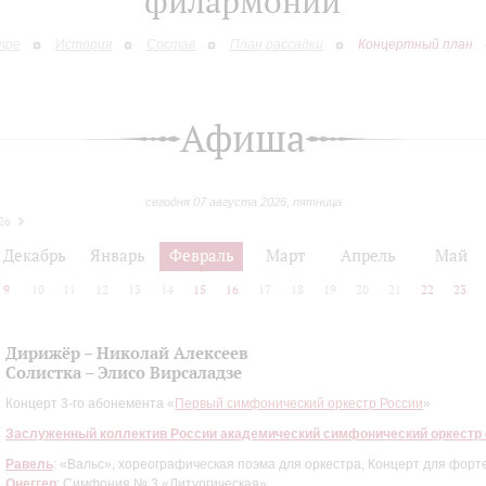
филармонии
тре
История
Состав
План рассадки
Концертный план
Афиша
сегодня 07 августа 2026, пятница
26
Декабрь
Январь
Февраль
Март
Апрель
Май
9
10
11
12
13
14
15
16
17
18
19
20
21
22
23
Дирижёр – Николай Алексеев
Солистка – Элисо Вирсаладзе
Концерт 3-го абонемента «
Первый симфонический оркестр России
»
Заслуженный коллектив России академический симфонический оркестр
Равель
: «Вальс», хореографическая поэма для оркестра, Концерт для форте
Онеггер
: Симфония № 3 «Литургическая»