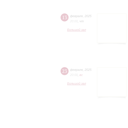
13
февраля
,
2025
20:00
,
чт
Большой зал
23
февраля
,
2025
20:00
,
вc
Большой зал