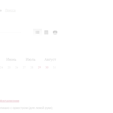
Пресса
Июнь
Июль
Август
24
25
26
27
28
29
30
31
 филармонии
пиано с оркестром (для левой руки);