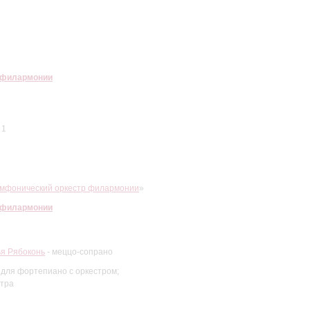
 филармонии
 1
имфонический оркестр филармонии
»
 филармонии
я Рябоконь
- меццо-сопрано
 для фортепиано с оркестром;
стра