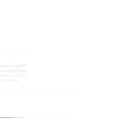
ерный оркестр
ллектива России
симфонического
илармонии