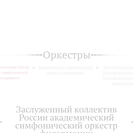
Оркестры
оллектив России
Академический симфонический
Молодежный кам
й симфонический
оркестр филармонии
Заслуженного ко
филармонии
академического 
оркестра ф
Заслуженный коллектив
России академический
симфонический оркестр