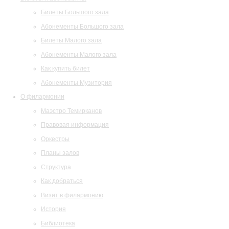
Билеты Большого зала
Абонементы Большого зала
Билеты Малого зала
Абонементы Малого зала
Как купить билет
Абонементы Музитория
О филармонии
Маэстро Темирканов
Правовая информация
Оркестры
Планы залов
Структура
Как добраться
Визит в филармонию
История
Библиотека