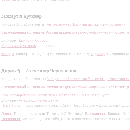
Моцарт и Брукнер
Концерт 2-го абонемента «
Антон Брукнер. Великий австрийский романтик
»
Заслуженный коллектив России академический симфонический оркестр
дирижёр -
Дмитрий Юровский
Мирослав Култышев
- фортепиано
Моцарт
: Концерт № 27 для фортепиано с оркестром;
Брукнер
: Симфония №
Дирижёр – Александр Чернушенко
Концерт 1-го абонемента «
Заслуженный коллектив России академический с
Заслуженный коллектив России академический симфонический оркестр
Хор Государственной академической капеллы Санкт-Петербурга
дирижёр -
Александр Чернушенко
Илья Папоян
- фортепиано, солист Санкт-Петербургского Дома музыки;
Дарь
Лядов
: Полонез до мажор (Памяти А.С.Пушкина);
Рахманинов
: Концерт № 4
Прокофьев
: «Александр Невский», кантата для меццо-сопрано, хора и орке