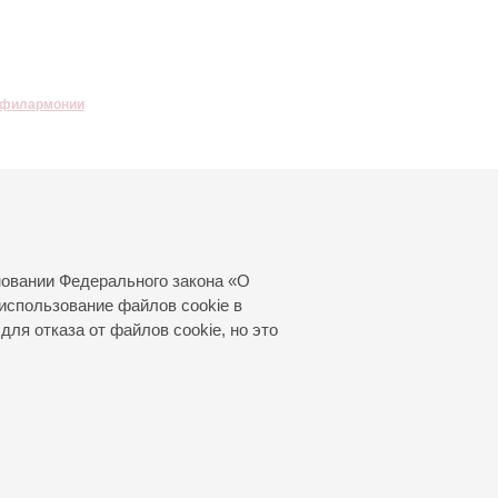
 филармонии
 балета
новании Федерального закона «О
использование файлов cookie в
для отказа от файлов cookie, но это
© 2000—2026
«Санкт-Петербургская
филармония им. Д.Д.Шостаковича»
Создание сайта
—
Интернет-Технологии
, 2016 год