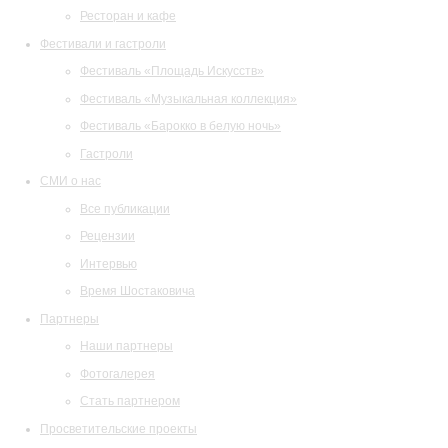
Ресторан и кафе
Фестивали и гастроли
Фестиваль «Площадь Искусств»
Фестиваль «Музыкальная коллекция»
Фестиваль «Барокко в белую ночь»
Гастроли
СМИ о нас
Все публикации
Рецензии
Интервью
Время Шостаковича
Партнеры
Наши партнеры
Фотогалерея
Стать партнером
Просветительские проекты