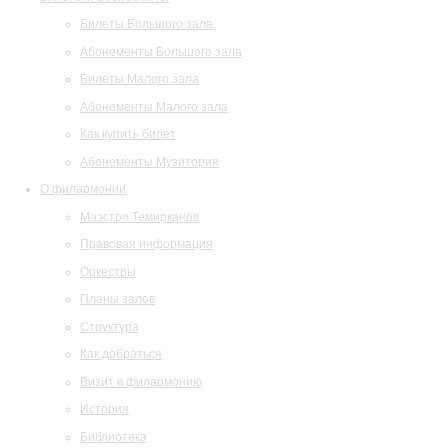
Билеты Большого зала
Абонементы Большого зала
Билеты Малого зала
Абонементы Малого зала
Как купить билет
Абонементы Музитория
О филармонии
Маэстро Темирканов
Правовая информация
Оркестры
Планы залов
Структура
Как добраться
Визит в филармонию
История
Библиотека