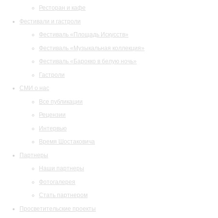
Ресторан и кафе
Фестивали и гастроли
Фестиваль «Площадь Искусств»
Фестиваль «Музыкальная коллекция»
Фестиваль «Барокко в белую ночь»
Гастроли
СМИ о нас
Все публикации
Рецензии
Интервью
Время Шостаковича
Партнеры
Наши партнеры
Фотогалерея
Стать партнером
Просветительские проекты