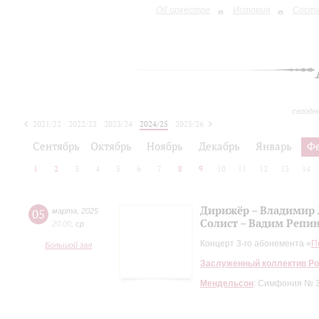
Об оркестре
История
Сост
сегодн
2021/22
2022/23
2023/24
2024/25
2025/26
2026/27
Сентябрь
Октябрь
Ноябрь
Декабрь
Январь
Ф
1
2
3
4
5
6
7
8
9
10
11
12
13
14
Дирижёр – Владимир
05
марта
,
2025
Солист – Вадим Репи
20:00
,
ср
Концерт 3-го абонемента «
П
Большой зал
Заслуженный коллектив Ро
Мендельсон
: Симфония № 