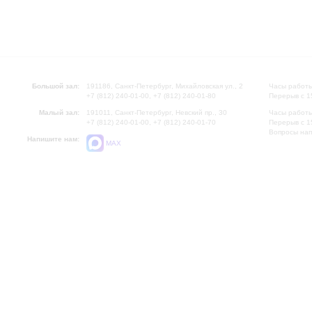
Большой зал:
191186, Санкт-Петербург, Михайловская ул., 2
Часы работы
+7 (812) 240-01-00, +7 (812) 240-01-80
Перерыв с 1
Малый зал:
191011, Санкт-Петербург, Невский пр., 30
Часы работы
+7 (812) 240-01-00, +7 (812) 240-01-70
Перерыв с 1
Вопросы на
Напишите нам:
MAX