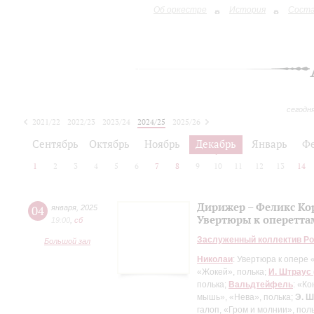
Об оркестре
История
Сост
сегодн
2021/22
2022/23
2023/24
2024/25
2025/26
2026/27
Сентябрь
Октябрь
Ноябрь
Декабрь
Январь
Ф
1
2
3
4
5
6
7
8
9
10
11
12
13
14
Дирижер – Феликс Ко
04
января
,
2025
Увертюры к опереттам
19:00
,
сб
Заслуженный коллектив Ро
Большой зал
Николаи
: Увертюра к опере
«Жокей», полька;
И. Штраус 
полька;
Вальдтейфель
: «К
мышь», «Нева», полька;
Э. 
галоп, «Гром и молнии», пол