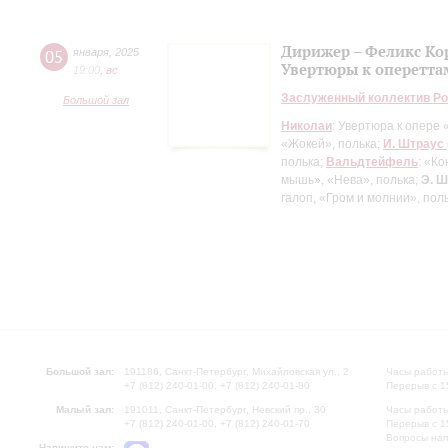
Дирижер – Феликс Ко
05
января
,
2025
Увертюры к опереттам
19:00
,
вc
Заслуженный коллектив Ро
Большой зал
Николаи
: Увертюра к опере
«Жокей», полька;
И. Штраус 
полька;
Вальдтейфель
: «К
мышь», «Нева», полька;
Э. 
галоп, «Гром и молнии», пол
Большой зал:
191186, Санкт-Петербург, Михайловская ул., 2
Часы работы
+7 (812) 240-01-00, +7 (812) 240-01-80
Перерыв с 1
Малый зал:
191011, Санкт-Петербург, Невский пр., 30
Часы работы
+7 (812) 240-01-00, +7 (812) 240-01-70
Перерыв с 1
Вопросы на
Напишите нам: