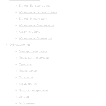
Билеты Большого зала
Абонементы Большого зала
Билеты Малого зала
Абонементы Малого зала
Как купить билет
Абонементы Музитория
О филармонии
Маэстро Темирканов
Правовая информация
Оркестры
Планы залов
Структура
Как добраться
Визит в филармонию
История
Библиотека