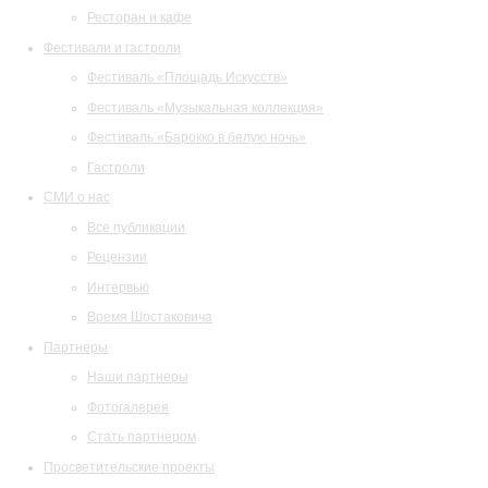
Ресторан и кафе
Фестивали и гастроли
Фестиваль «Площадь Искусств»
Фестиваль «Музыкальная коллекция»
Фестиваль «Барокко в белую ночь»
Гастроли
СМИ о нас
Все публикации
Рецензии
Интервью
Время Шостаковича
Партнеры
Наши партнеры
Фотогалерея
Стать партнером
Просветительские проекты