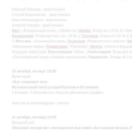
Николай Мажара - фортепиано
Сергей Осколков-мл. - фортепиано
Иван Александров - фортепиано
Алексей Глазков - фортепиано
Лист
: «Блуждающие огни», «Лёгкость»;
Шопен
: Этюд соч. 10 № 12 «Р
Рахманинов
: Этюд-картина, соч. 39 № 1;
Глазунов
: Этюд соч. 31 № 2;
4;
Мессиан
: «Огненный остров»;
Осколков
: «Мимолетная токката»;
Ма
«Маленькие миры»;
Радвилович
: "Flamme(r)";
Лигети
: «Осень в Варша
этюд для левой руки;
Емельянцева
: «Юла»;
Александров
: Этюд для 
«Петербургский этюд» (первое исполнение);
Панизелло
: Этюды № 2 и
10 октября, четверг 18:00
Музиторий
«Бог сохраняет всё»
Музыкальный театр усадеб Кусково и Останкино
2 Концерт 3 абонемента «Музыка дворянских усадеб»
Анастасия Александрова - лектор
11 октября, пятница 15:00
Большой зал
Обзорная экскурсия с посещением выставки «Застывшая музыка. К