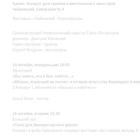
Брамс. Концерт для скрипки и виолончели с оркестром
Чайковский. Симфония № 4
Фестиваль «Чайковский. Перезагрузка»
Губернаторский симфонический оркестр Санкт-Петербурга
дирижер - Дмитрий Юровский
Павел Милюков - скрипка
Сергей Ролдугин - виолончель
14 октября, понедельник 18:00
Музиторий
«Вы знаете, что я Вас люблю…»
«Юноша, играющий на лютне» и отзвуки искусства Караваджо в жив
2 Концерт 1 абонемента «Музыка в живописи»
Ольга Махо - лектор
15 октября, вторник 15:30
Большой зал
«Соло для Императорского рояля»
Концерт в фойе Чайковского в рамках выставки «Застывшая музыка. К