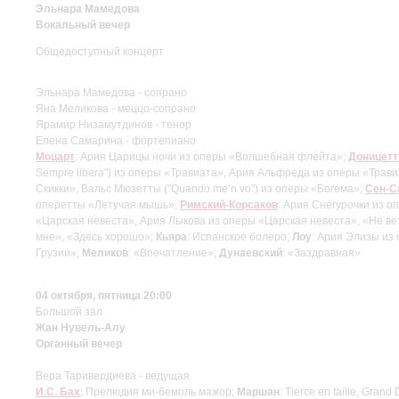
Эльнара Мамедова
Вокальный вечер
Общедоступный концерт
Эльнара Мамедова - сопрано
Яна Меликова - меццо-сопрано
Ярамир Низамутдинов - тенор
Елена Самарина - фортепиано
Моцарт
: Ария Царицы ночи из оперы «Волшебная флейта»;
Доницетт
Sempre libera") из оперы «Травиата», Ария Альфреда из оперы «Трав
Скикки», Вальс Мюзетты ("Quando me’n vo") из оперы «Богема»;
Сен-С
оперетты «Летучая мышь»;
Римский-Корсаков
: Ария Снегурочки из 
«Царская невеста», Ария Лыкова из оперы «Царская невеста», «Не ве
мне», «Здесь хорошо»;
Кьяра
: Испанское болеро;
Лоу
: Ария Элизы из
Грузии»;
Меликов
: «Впечатление»;
Дунаевский
: «Заздравная»
04 октября, пятница 20:00
Большой зал
Жан Нувель-Алу
Органный вечер
Вера Таривердиева - ведущая
И.С. Бах
: Прелюдия ми-бемоль мажор;
Маршан
: Tierce en taille, Grand