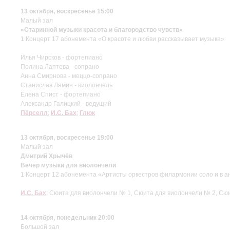
13 октября, воскресенье 15:00
Малый зал
«Старинной музыки красота и благородство чувств»
1 Концерт 17 абонемента «О красоте и любви рассказывает музыка»
Илья Чирсков - фортепиано
Полина Лаптева - сопрано
Анна Смирнова - меццо-сопрано
Станислав Лямин - виолончель
Елена Спист - фортепиано
Александр Галицкий - ведущий
Пёрселл
;
И.С. Бах
;
Глюк
13 октября, воскресенье 19:00
Малый зал
Дмитрий Хрычёв
Вечер музыки для виолончели
1 Концерт 12 абонемента «Артисты оркестров филармонии соло и в а
И.С. Бах
: Сюита для виолончели № 1, Сюита для виолончели № 2, Сю
14 октября, понедельник 20:00
Большой зал