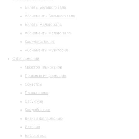
Билеты Большого зала
Абонементы Большого зала
Билеты Малого зала
Абонементы Малого зала
Как купить билет
Абонементы Музитория
О филармонии
Маэстро Темирканов
Правовая информация
Оркестры
Планы залов
Структура
Как добраться
Визит в филармонию
История
Библиотека