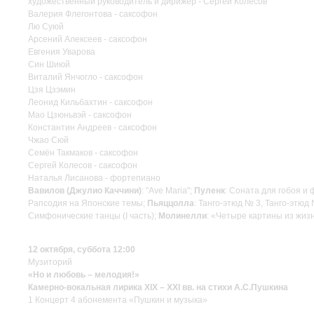
художественный руководитель и дирижер - Сергей Колесов
Валерия Флегонтова - саксофон
Лю Суюй
Арсений Алексеев - саксофон
Евгения Уварова
Син Шиюй
Виталий Янчогло - саксофон
Цзя Цзэмин
Леонид Кильбахтин - саксофон
Мао Цзюньвэй - саксофон
Константин Андреев - саксофон
Чжао Сюй
Семён Такмаков - саксофон
Сергей Колесов - саксофон
Наталья Лисанова - фортепиано
Вавилов (Джулио Каччини)
: "Ave Maria";
Пуленк
: Соната для гобоя и
Рапсодия на Японские темы;
Пьяццолла
: Танго-этюд № 3, Танго-этюд
Симфонические танцы (I часть);
Молинелли
: «Четыре картины из жиз
12 октября, суббота 12:00
Музиторий
«Но и любовь – мелодия!»
Камерно-вокальная лирика XIX – XXI вв. на стихи А.С.Пушкина
1 Концерт 4 абонемента «Пушкин и музыка»