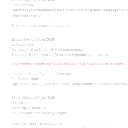
Большой зал
Выставка «Застывшая музыка. К 185-летию здания Петербургского
Фойе Чайковского
Ведущие – сотрудники филармонии
12 октября, суббота 20:00
Большой зал
Хачатурян. Симфония № 2 «С колоколом»
1 Концерт 5 абонемента «Великие симфонии военных лет»
Заслуженный коллектив России академический симфонический оркес
дирижёр - Карен Дургарян (Армения)
Ваг Папян - фортепиано
Арутюнян
: Праздничная увертюра;
Бабаджанян
: Героическая баллад
12 октября, суббота 15:00
Малый зал
«Мистер Саксофон»
Концерт для семейной аудитории
Камерный оркестр саксофонов