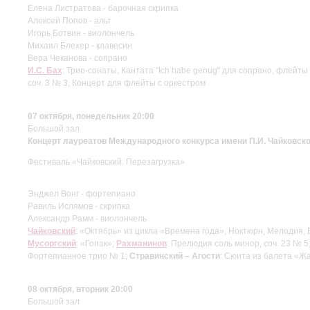
Елена Листратова - барочная скрипка
Алексей Попов - альт
Игорь Ботвин - виолончель
Михаил Блехер - клавесин
Вера Чеканова - сопрано
И.С. Бах
: Трио-сонаты, Кантата "Ich habe genug" для сопрано, флейты
соч. 3 № 3, Концерт для флейты с оркестром
07 октября, понедельник 20:00
Большой зал
Концерт лауреатов Международного конкурса имени П.И. Чайковско
Фестиваль «Чайковский. Перезагрузка»
Энджел Вонг - фортепиано
Равиль Ислямов - скрипка
Александр Рамм - виолончель
Чайковский
: «Октябрь» из цикла «Времена года», Ноктюрн, Мелодия, 
Мусоргский
: «Гопак»;
Рахманинов
: Прелюдия соль минор, соч. 23 № 5
Фортепианное трио № 1;
Стравинский – Агости
: Сюита из балета «Ж
08 октября, вторник 20:00
Большой зал