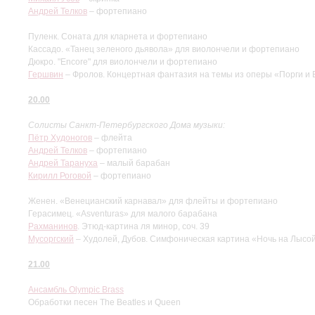
Андрей Телков
– фортепиано
Пуленк. Соната для кларнета и фортепиано
Кассадо. «Танец зеленого дьявола» для виолончели и фортепиано
Дюкро. "Encore" для виолончели и фортепиано
Гершвин
– Фролов. Концертная фантазия на темы из оперы «Порги и 
20.00
Солисты Санкт-Петербургского Дома музыки:
Пётр Худоногов
– флейта
Андрей Телков
– фортепиано
Андрей Тарануха
– малый барабан
Кирилл Роговой
– фортепиано
Женен. «Венецианский карнавал» для флейты и фортепиано
Герасимец. «Asventuras» для малого барабана
Рахманинов
. Этюд-картина ля минор, соч. 39
Мусоргский
– Худолей, Дубов. Симфоническая картина «Ночь на Лысой
21.00
Ансамбль Olympic Brass
Обработки песен The Beatles и Queen