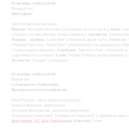
05 октября, суббота 20:00
Большой зал
Кино и Джаз
Jazz Philharmonic Orchestra
Миллер
: "Moonlight Serenade" («Серенада лунного света»);
Хаген
: "H
(«Улыбка») из кинофильма «Новые времена»;
Эллингтон
: "Diminuendo
Рамирес – Шерман
: "Lover Man" («Любимый, где же ты?»);
Гиллеспи
: 
«Розовая Пантера», "Moon River" («Лунная река») из кинофильма «За
«Сумасшедшая девчонка»;
Стрейхорн
: "Take the A Train" («Поезжай на
(«Душевная босса-нова»);
Стайн
: "People" («Люди») из кинофильма «
Эллингтон
: "Caravan" («Караван»)
05 октября, суббота 19:00
Малый зал
«13 вопросов к Ахматовой»
Музыкально-поэтический вечер
Юлия Рутберг - автор идеи и исполнитель
Алексей Воронков - фортепиано
Антонина Венедиктова - режиссер композиции
13 вопросов к Ахматовой, 10 мифов об Ахматовой, 5 гаданий на книге с
Шостакович
;
И.С. Бах
;
Рахманинов
;
Ахматова
: Стихи