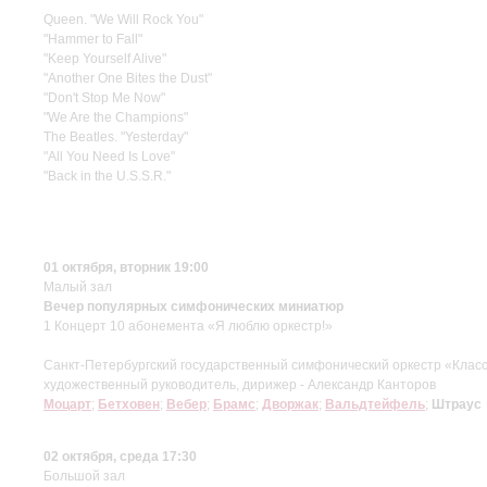
Queen. "We Will Rock You"
"Hammer to Fall"
"Keep Yourself Alive"
"Another One Bites the Dust"
"Don't Stop Me Now"
"We Are the Champions"
The Beatles. "Yesterday"
"All You Need Is Love"
"Back in the U.S.S.R."
01 октября, вторник 19:00
Малый зал
Вечер популярных симфонических миниатюр
1 Концерт 10 абонемента «Я люблю оркестр!»
Санкт-Петербургский государственный симфонический оркестр «Клас
художественный руководитель, дирижер - Александр Канторов
Моцарт
;
Бетховен
;
Вебер
;
Брамс
;
Дворжак
;
Вальдтейфель
;
Штраус
02 октября, среда 17:30
Большой зал