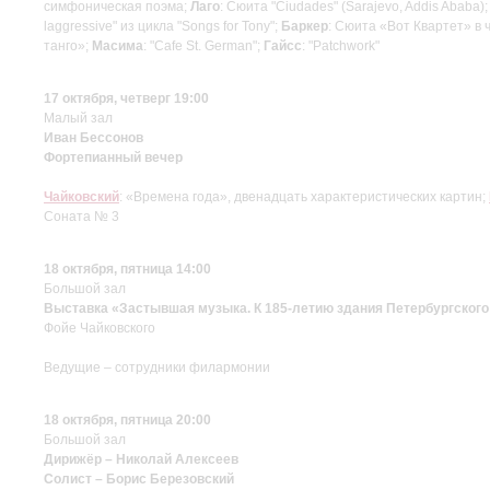
симфоническая поэма;
Лаго
: Сюита "Ciudades" (Sarajevo, Addis Ababa)
laggressive" из цикла "Songs for Tony";
Баркер
: Сюита «Вот Квартет» в 
танго»;
Масима
: "Cafe St. German";
Гайсс
: "Patchwork"
17 октября, четверг 19:00
Малый зал
Иван Бессонов
Фортепианный вечер
Чайковский
: «Времена года», двенадцать характеристических картин;
Соната № 3
18 октября, пятница 14:00
Большой зал
Выставка «Застывшая музыка. К 185-летию здания Петербургского
Фойе Чайковского
Ведущие – сотрудники филармонии
18 октября, пятница 20:00
Большой зал
Дирижёр – Николай Алексеев
Солист – Борис Березовский