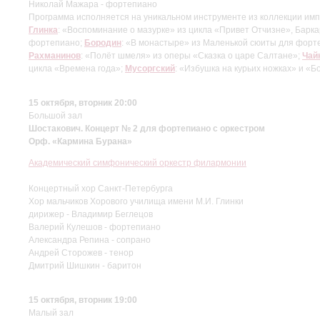
Николай Мажара - фортепиано
Программа исполняется на уникальном инструменте из коллекции имп
Глинка
: «Воспоминание о мазурке» из цикла «Привет Отчизне», Барка
фортепиано;
Бородин
: «В монастыре» из Маленькой сюиты для форт
Рахманинов
: «Полёт шмеля» из оперы «Сказка о царе Салтане»;
Чай
цикла «Времена года»;
Мусоргский
: «Избушка на курьих ножках» и «Б
15 октября, вторник 20:00
Большой зал
Шостакович. Концерт № 2 для фортепиано с оркестром
Орф. «Кармина Бурана»
Академический симфонический оркестр филармонии
Концертный хор Санкт-Петербурга
Хор мальчиков Хорового училища имени М.И. Глинки
дирижер - Владимир Беглецов
Валерий Кулешов - фортепиано
Александра Репина - сопрано
Андрей Сторожев - тенор
Дмитрий Шишкин - баритон
15 октября, вторник 19:00
Малый зал