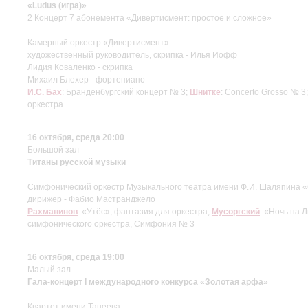
«Ludus (игра)»
2 Концерт 7 абонемента «Дивертисмент: простое и сложное»
Камерный оркестр «Дивертисмент»
художественный руководитель, скрипка - Илья Иофф
Лидия Коваленко - скрипка
Михаил Блехер - фортепиано
И.С. Бах
: Бранденбургский концерт № 3;
Шнитке
: Concerto Grosso № 3
оркестра
16 октября, среда 20:00
Большой зал
Титаны русской музыки
Симфонический оркестр Музыкального театра имени Ф.И. Шаляпина
дирижер - Фабио Мастранджело
Рахманинов
: «Утёс», фантазия для оркестра;
Мусоргский
: «Ночь на 
симфонического оркестра, Симфония № 3
16 октября, среда 19:00
Малый зал
Гала-концерт I международного конкурса «Золотая арфа»
Квартет имени Танеева