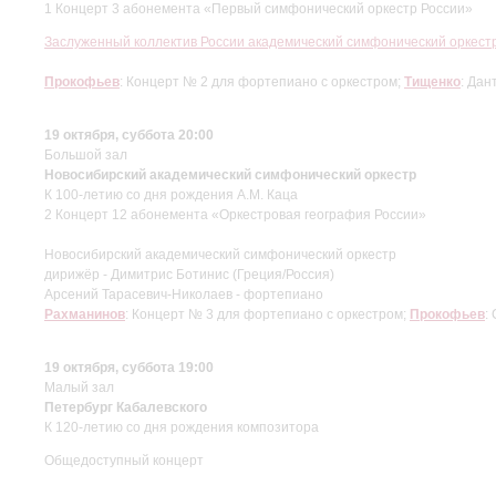
1 Концерт 3 абонемента «Первый симфонический оркестр России»
Заслуженный коллектив России академический симфонический оркес
Прокофьев
: Концерт № 2 для фортепиано с оркестром;
Тищенко
: Да
19 октября, суббота 20:00
Большой зал
Новосибирский академический симфонический оркестр
К 100-летию со дня рождения А.М. Каца
2 Концерт 12 абонемента «Оркестровая география России»
Новосибирский академический симфонический оркестр
дирижёр - Димитрис Ботинис (Греция/Россия)
Арсений Тарасевич-Николаев - фортепиано
Рахманинов
: Концерт № 3 для фортепиано с оркестром;
Прокофьев
:
19 октября, суббота 19:00
Малый зал
Петербург Кабалевского
К 120-летию со дня рождения композитора
Общедоступный концерт