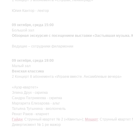
Юлия Кантор - лектор
09 октября, среда 15:00
Большой зал
Обзорная экскурсия с посещением выставки «Застывшая музыка. К
Ведущие – сотрудники филармонии
09 октября, среда 19:00
Малый зал
Венская классика
2 Концерт 8 абонемента «Играем вместе. Ансамблевые вечера»
«Ауэр-квартет»
Элина Друх - скрипка
Сандра Патрикеева - скрипка
Маргарита Елизарова - альт
Татьяна Тутынина - виолончель
Ренат Раков - кларнет
Гайдн
: Струнный квартет № 2 («Квинты»);
Моцарт
: Струнный квартет 
Дивертисмент № 1 ре мажор