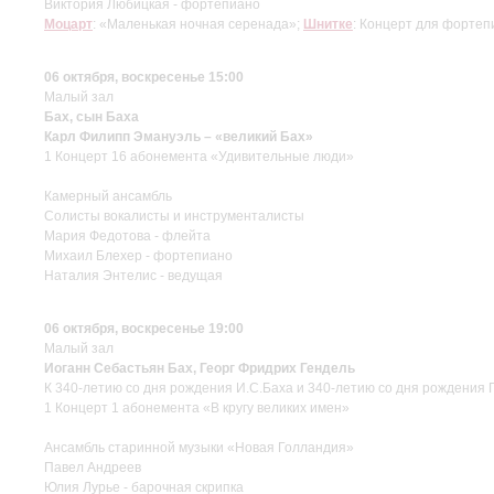
Виктория Любицкая - фортепиано
Моцарт
: «Маленькая ночная серенада»;
Шнитке
: Концерт для фортеп
06 октября, воскресенье 15:00
Малый зал
Бах, сын Баха
Карл Филипп Эмануэль – «великий Бах»
1 Концерт 16 абонемента «Удивительные люди»
Камерный ансамбль
Солисты вокалисты и инструменталисты
Мария Федотова - флейта
Михаил Блехер - фортепиано
Наталия Энтелис - ведущая
06 октября, воскресенье 19:00
Малый зал
Иоганн Себастьян Бах, Георг Фридрих Гендель
К 340-летию со дня рождения И.С.Баха и 340-летию со дня рождения 
1 Концерт 1 абонемента «В кругу великих имен»
Ансамбль старинной музыки «Новая Голландия»
Павел Андреев
Юлия Лурье - барочная скрипка