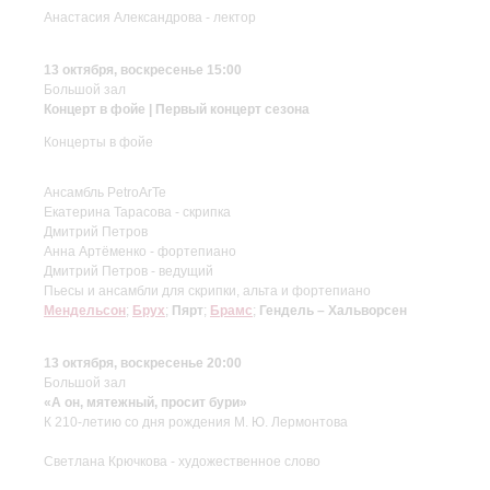
Анастасия Александрова - лектор
13 октября, воскресенье 15:00
Большой зал
Концерт в фойе | Первый концерт сезона
Концерты в фойе
Ансамбль PetroArTe
Екатерина Тарасова - скрипка
Дмитрий Петров
Анна Артёменко - фортепиано
Дмитрий Петров - ведущий
Пьесы и ансамбли для скрипки, альта и фортепиано
Мендельсон
;
Брух
;
Пярт
;
Брамс
;
Гендель – Хальворсен
13 октября, воскресенье 20:00
Большой зал
«А он, мятежный, просит бури»
К 210-летию со дня рождения М. Ю. Лермонтова
Светлана Крючкова - художественное слово