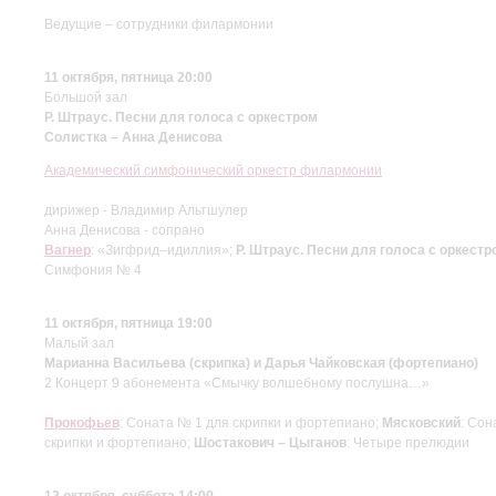
Ведущие – сотрудники филармонии
11 октября, пятница 20:00
Большой зал
Р. Штраус. Песни для голоса с оркестром
Солистка – Анна Денисова
Академический симфонический оркестр филармонии
дирижер - Владимир Альтшулер
Анна Денисова - сопрано
Вагнер
: «Зигфрид–идиллия»;
Р. Штраус. Песни для голоса с оркестр
Симфония № 4
11 октября, пятница 19:00
Малый зал
Марианна Васильева (скрипка) и Дарья Чайковская (фортепиано)
2 Концерт 9 абонемента «Смычку волшебному послушна…»
Прокофьев
: Соната № 1 для скрипки и фортепиано;
Мясковский
: Сон
скрипки и фортепиано;
Шостакович – Цыганов
: Четыре прелюдии
12 октября, суббота 14:00