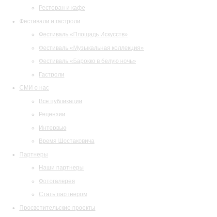
Ресторан и кафе
Фестивали и гастроли
Фестиваль «Площадь Искусств»
Фестиваль «Музыкальная коллекция»
Фестиваль «Барокко в белую ночь»
Гастроли
СМИ о нас
Все публикации
Рецензии
Интервью
Время Шостаковича
Партнеры
Наши партнеры
Фотогалерея
Стать партнером
Просветительские проекты