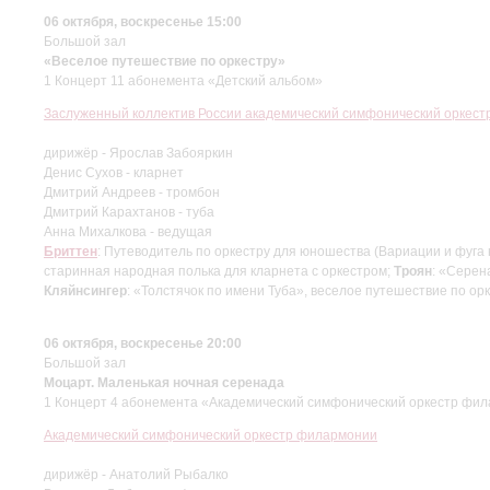
06 октября, воскресенье 15:00
Большой зал
«Веселое путешествие по оркестру»
1 Концерт 11 абонемента «Детский альбом»
Заслуженный коллектив России академический симфонический оркес
дирижёр - Ярослав Забояркин
Денис Сухов - кларнет
Дмитрий Андреев - тромбон
Дмитрий Карахтанов - туба
Анна Михалкова - ведущая
Бриттен
: Путеводитель по оркестру для юношества (Вариации и фуга
старинная народная полька для кларнета с оркестром;
Троян
: «Серен
Кляйнсингер
: «Толстячок по имени Туба», веселое путешествие по о
06 октября, воскресенье 20:00
Большой зал
Моцарт. Маленькая ночная серенада
1 Концерт 4 абонемента «Академический симфонический оркестр фи
Академический симфонический оркестр филармонии
дирижёр - Анатолий Рыбалко