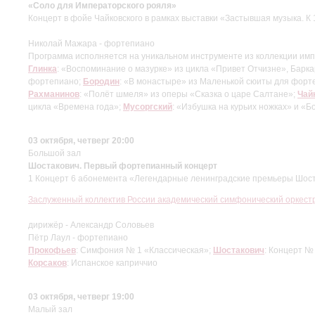
«Соло для Императорского рояля»
Концерт в фойе Чайковского в рамках выставки «Застывшая музыка. К
Николай Мажара - фортепиано
Программа исполняется на уникальном инструменте из коллекции имп
Глинка
: «Воспоминание о мазурке» из цикла «Привет Отчизне», Барка
фортепиано;
Бородин
: «В монастыре» из Маленькой сюиты для форт
Рахманинов
: «Полёт шмеля» из оперы «Сказка о царе Салтане»;
Чай
цикла «Времена года»;
Мусоргский
: «Избушка на курьих ножках» и «Б
03 октября, четверг 20:00
Большой зал
Шостакович. Первый фортепианный концерт
1 Концерт 6 абонемента «Легендарные ленинградские премьеры Шос
Заслуженный коллектив России академический симфонический оркес
дирижёр - Александр Соловьев
Пётр Лаул - фортепиано
Прокофьев
: Симфония № 1 «Классическая»;
Шостакович
: Концерт №
Корсаков
: Испанское каприччио
03 октября, четверг 19:00
Малый зал