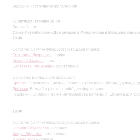
Ведущие – сотрудники филармонии
01 октября, вторник 18:00
Большой зал
Санкт-Петербургский Дом музыки в Филармонии в Международный
18.00
Солисты Санкт-Петербургского Дома музыки:
Екатерина Дворецкая
– арфа
Арсений Захаров
– альт
Елизавета Ключерёва
– фортепиано
Сальседо. Баллада для арфы соло
Бриттен
. "Lachrymae", размышления на тему песни Джона Доуленда д
Дебюсси
. Вальс "La plus que lente" для фортепиано
Годовский. Симфонические метаморфозы на темы И. Штрауса для фо
19.00
Солисты Санкт-Петербургского Дома музыки:
Филипп Создателев
– кларнет
Богдан Ефремов
– виолончель
Михаил Усов
– скрипка