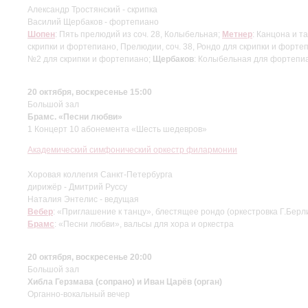
Александр Тростянский - скрипка
Василий Щербаков - фортепиано
Шопен
: Пять прелюдий из соч. 28, Колыбельная;
Метнер
: Канцона и 
скрипки и фортепиано, Прелюдии, соч. 38, Рондо для скрипки и форте
№2 для скрипки и фортепиано;
Щербаков
: Колыбельная для фортепиано
20 октября, воскресенье 15:00
Большой зал
Брамс. «Песни любви»
1 Концерт 10 абонемента «Шесть шедевров»
Академический симфонический оркестр филармонии
Хоровая коллегия Санкт-Петербурга
дирижёр - Дмитрий Руссу
Наталия Энтелис - ведущая
Вебер
: «Приглашение к танцу», блестящее рондо (оркестровка Г.Берл
Брамс
: «Песни любви», вальсы для хора и оркестра
20 октября, воскресенье 20:00
Большой зал
Хибла Герзмава (сопрано) и Иван Царёв (орган)
Органно-вокальный вечер