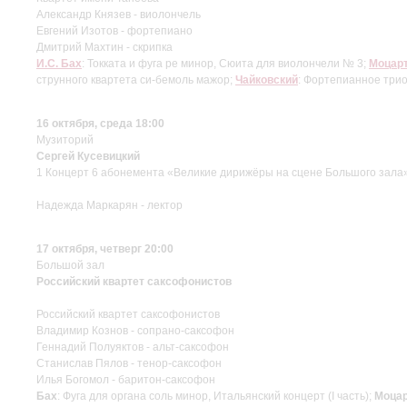
Александр Князев - виолончель
Евгений Изотов - фортепиано
Дмитрий Махтин - скрипка
И.С. Бах
: Токката и фуга ре минор, Сюита для виолончели № 3;
Моцар
струнного квартета си-бемоль мажор;
Чайковский
: Фортепианное три
16 октября, среда 18:00
Музиторий
Сергей Кусевицкий
1 Концерт 6 абонемента «Великие дирижёры на сцене Большого зала
Надежда Маркарян - лектор
17 октября, четверг 20:00
Большой зал
Российский квартет саксофонистов
Российский квартет саксофонистов
Владимир Кознов - сопрано-саксофон
Геннадий Полуяктов - альт-саксофон
Станислав Пялов - тенор-саксофон
Илья Богомол - баритон-саксофон
Бах
: Фуга для органа соль минор, Итальянский концерт (I часть);
Моца