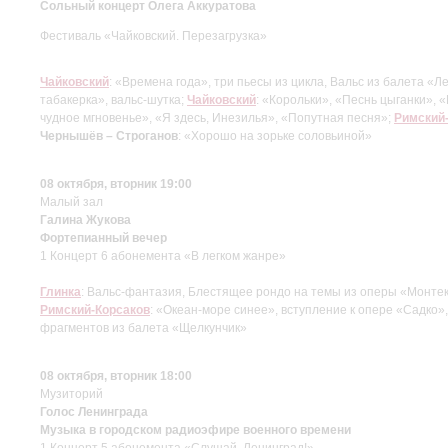
Сольный концерт Олега Аккуратова
Фестиваль «Чайковский. Перезагрузка»
Чайковский
: «Времена года», три пьесы из цикла, Вальс из балета «
табакерка», вальс-шутка;
Чайковский
: «Корольки», «Песнь цыганки», «
чудное мгновенье», «Я здесь, Инезилья», «Попутная песня»;
Римский
Чернышёв – Строганов
: «Хорошо на зорьке соловьиной»
08 октября, вторник 19:00
Малый зал
Галина Жукова
Фортепианный вечер
1 Концерт 6 абонемента «В легком жанре»
Глинка
: Вальс-фантазия, Блестящее рондо на темы из оперы «Монте
Римский-Корсаков
: «Океан-море синее», вступление к опере «Садко
фрагментов из балета «Щелкунчик»
08 октября, вторник 18:00
Музиторий
Голос Ленинграда
Музыка в городском радиоэфире военного времени
1 Концерт 5 абонемента «Слушай, Ленинград!»