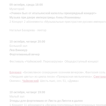
09 октября, среда 18:00
Музиторий
«Учинен был от итальянской капеллы преизрядный концерт»
Музыка при дворе императрицы Анны Иоанновны
2 Концерт 2 абонемента «Музыкальные пристрастия русских императ
Наталья Бахарева - лектор
10 октября, четверг 20:00
Большой зал
Лев Винокур
Фортепианный вечер
Фестиваль «Чайковский. Перезагрузка» Общедоступный концерт
Брукнер
: «Безмолвное созерцание осенним вечером», Фантазия соль
«Увядшие цветы» из цикла песен «Прекрасная мельничиха»;
Сметана
Онегин»;
Чайковский
: Шесть пьес, соч. 51, «Думка»
10 октября, четверг 19:00
Малый зал
Этюды для фортепиано от Листа до Лигети и далее
1 Концерт 11 абонемента «Вечера популярных фортепианных програ