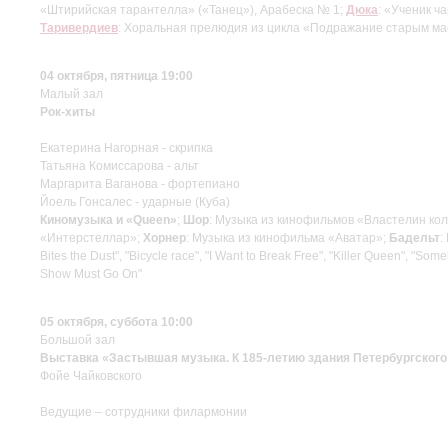
«Штирийская тарантелла» («Танец»), Арабеска № 1;
Дюка
: «Ученик ч
Таривердиев
: Хоральная прелюдия из цикла «Подражание старым м
04 октября, пятница 19:00
Малый зал
Рок-хиты
Екатерина Нагорная - скрипка
Татьяна Комиссарова - альт
Маргарита Ваганова - фортепиано
Йоель Гонсалес - ударные (Куба)
Киномузыка и «Queen»
;
Шор
: Музыка из кинофильмов «Властелин ко
«Интерстеллар»;
Хорнер
: Музыка из кинофильма «Аватар»;
Бадельт
:
Bites the Dust", "Bicycle race", "I Want to Break Free", "Killer Queen", "
Show Must Go On"
05 октября, суббота 10:00
Большой зал
Выставка «Застывшая музыка. К 185-летию здания Петербургского
Фойе Чайковского
Ведущие – сотрудники филармонии