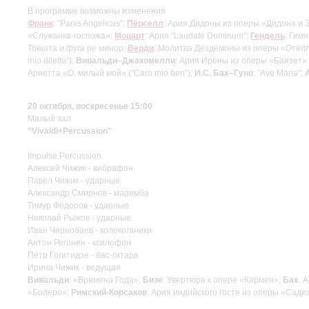
В программе возможны изменения
Франк
: "Panis Angelicus";
Пёрселл
: Ария Дидоны из оперы «Дидона и Э
«Служанка-госпожа»;
Моцарт
: Ария "Laudate Dominum";
Гендель
: Гим
Токката и фуга ре минор;
Верди
: Молитва Дездемоны из оперы «Отелло
mio diletto");
Вивальди–Джакомелли
: Ария Ирены из оперы «Баязет» (
Ариетта «О, милый мой» ("Caro mio ben");
И.С. Бах–Гуно
: "Ave Maria";
20 октября, воскресенье 15:00
Малый зал
"Vivaldi+Percussion"
Impulse Percussion
Алексей Чижик - вибрафон
Павел Чижик - ударные
Александр Смирнов - маримба
Тимур Фёдоров - ударные
Николай Рыжов - ударные
Иван Чернобаев - колокольчики
Антон Регонен - ксилофон
Пётр Гогитидзе - бас-гитара
Ирина Чижик - ведущая
Вивальди
: «Времена Года»;
Бизе
: Увертюра к опере «Кармен»;
Бах
: 
«Болеро»;
Римский-Корсаков
: Ария индийского гостя из оперы «Садк