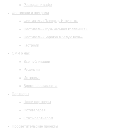
Ресторан и кафе
Фестивали и гастроли
Фестиваль «Площадь Искусств»
Фестиваль «Музыкальная коллекция»
Фестиваль «Барокко в белую ночь»
Гастроли
СМИ о нас
Все публикации
Рецензии
Интервью
Время Шостаковича
Партнеры
Наши партнеры
Фотогалерея
Стать партнером
Просветительские проекты