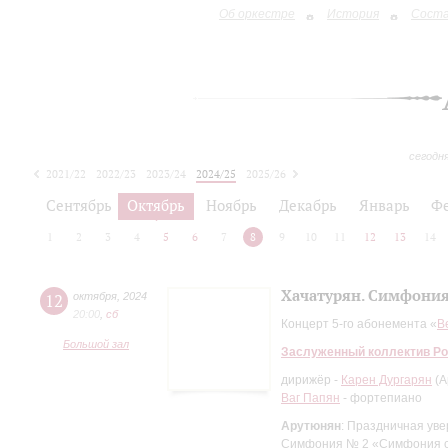
Об оркестре
История
Сост
сегодн
2021/22
2022/23
2023/24
2024/25
2025/26
2026/27
Сентябрь
Октябрь
Ноябрь
Декабрь
Январь
Ф
1
2
3
4
5
6
7
8
9
10
11
12
13
14
Хачатурян. Симфония
12
октября
,
2024
20:00
,
сб
Концерт 5-го абонемента «
В
Большой зал
Заслуженный коллектив Ро
дирижёр -
Карен Дургарян
(А
Ваг Папян
- фортепиано
Арутюнян
: Праздничная ув
Симфония № 2 «Симфония с