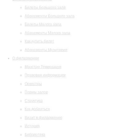
Билеты Большого зала
Абонементы Большого зала
Билеты Малого зала
Абонементы Малого зала
Как купить билет
Абонементы Музитория
О филармонии
Маэстро Темирканов
Правовая информация
Оркестры
Планы залов
Структура
Как добраться
Визит в филармонию
История
Библиотека