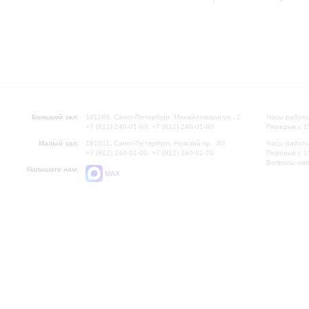
Большой зал:
191186, Санкт-Петербург, Михайловская ул., 2
Часы работы
+7 (812) 240-01-00, +7 (812) 240-01-80
Перерыв с 1
Малый зал:
191011, Санкт-Петербург, Невский пр., 30
Часы работы
+7 (812) 240-01-00, +7 (812) 240-01-70
Перерыв с 1
Вопросы на
Напишите нам:
MAX