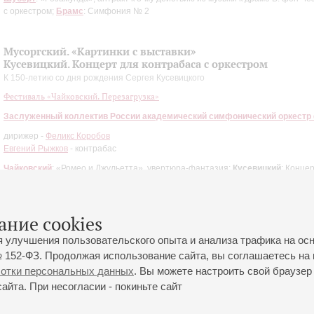
с оркестром;
Брамс
: Симфония № 2
Мусоргский. «Картинки с выставки»
Кусевицкий. Концерт для контрабаса с оркестром
К 150-летию со дня рождения Сергея Кусевицкого
Фестиваль «Чайковский. Перезагрузка»
Заслуженный коллектив России академический симфонический оркестр
дирижер -
Феликс Коробов
Евгений Рыжков
- контрабас
Чайковский
: «Ромео и Джульетта», увертюра-фантазия;
Кусевицкий
: Конце
Онеггер
: «Pacific 231»;
Мусоргский
: «Картинки с выставки»
ание cookies
я улучшения пользовательского опыта и анализа трафика на ос
 152-ФЗ. Продолжая использование сайта, вы соглашаетесь на 
ботки персональных данных
. Вы можете настроить свой браузер 
йта. При несогласии - покиньте сайт
йловская ул., 2
Часы работы кассы Большого зала: с 11:00 до 20:30
0-01-80
Перерыв с 15:00 до 16:00