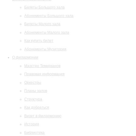
Билеты Большого зала
Абонементы Большого зала
Билеты Малого зала
Абонементы Малого зала
Как купить билет
Абонементы Музитория
О филармонии
Маэстро Темирканов
Правовая информация
Оркестры
Планы залов
Структура
Как добраться
Визит в филармонию
История
Библиотека