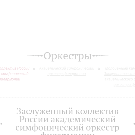
Оркестры
оллектив России
Академический симфонический
Молодежный кам
й симфонический
оркестр филармонии
Заслуженного ко
филармонии
академического 
оркестра ф
Заслуженный коллектив
России академический
симфонический оркестр