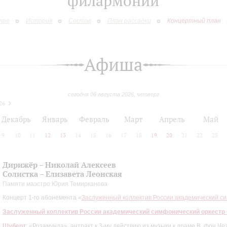
филармонии
тре
История
Состав
План рассадки
Концертный план
Афиша
сегодня 06 августа 2026, четверг
26
Декабрь
Январь
Февраль
Март
Апрель
Май
9
10
11
12
13
14
15
16
17
18
19
20
21
22
23
Дирижёр – Николай Алексеев
Солистка – Елизавета Леонская
Памяти маэстро Юрия Темирканова
Концерт 1-го абонемента «
Заслуженный коллектив России академический с
Заслуженный коллектив России академический симфонический оркестр
Шуберт
: «Розамунда», антракт к 3-му действию из музыки к драме В. фон Че