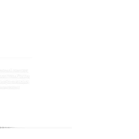
ерный оркестр
ллектива России
симфонического
илармонии