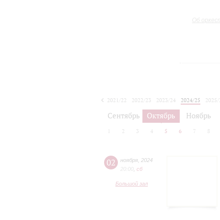
Об оркес
2021/22
2022/23
2023/24
2024/25
2025/
2026/27
Сентябрь
Октябрь
Ноябрь
1
2
3
4
5
6
7
8
02
ноября
,
2024
20:00
,
сб
Большой зал