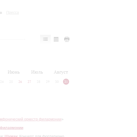
Пресса
Июнь
Июль
Август
24
25
26
27
28
29
30
31
имфонический оркестр филармонии
»
 филармонии
зи;
Шуман
: Концерт для фортепиано