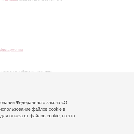
 филармонии
рт для контрабаса с оркестром;
новании Федерального закона «О
использование файлов cookie в
для отказа от файлов cookie, но это
© 2000—2026
«Санкт-Петербургская