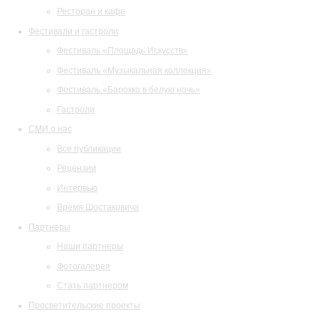
Ресторан и кафе
Фестивали и гастроли
Фестиваль «Площадь Искусств»
Фестиваль «Музыкальная коллекция»
Фестиваль «Барокко в белую ночь»
Гастроли
СМИ о нас
Все публикации
Рецензии
Интервью
Время Шостаковича
Партнеры
Наши партнеры
Фотогалерея
Стать партнером
Просветительские проекты