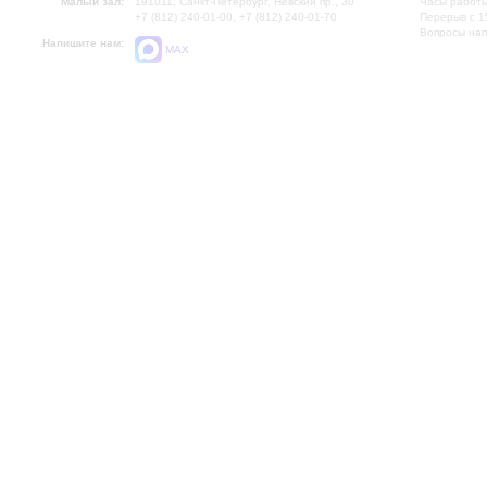
Малый зал:
191011, Санкт-Петербург, Невский пр., 30
Часы работы
+7 (812) 240-01-00, +7 (812) 240-01-70
Перерыв с 1
Вопросы на
Напишите нам:
MAX