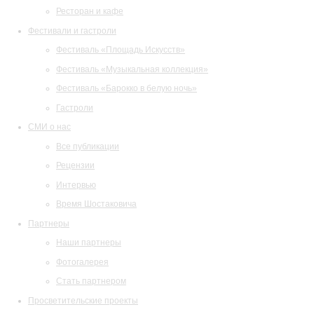
Ресторан и кафе
Фестивали и гастроли
Фестиваль «Площадь Искусств»
Фестиваль «Музыкальная коллекция»
Фестиваль «Барокко в белую ночь»
Гастроли
СМИ о нас
Все публикации
Рецензии
Интервью
Время Шостаковича
Партнеры
Наши партнеры
Фотогалерея
Стать партнером
Просветительские проекты