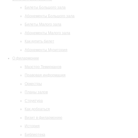
Билеты Большого зала
Абонементы Большого зала
Билеты Малого зала
Абонементы Малого зала
Как купить билет
Абонементы Музитория
О филармонии
Маэстро Темирканов
Правовая информация
Оркестры
Планы залов
Структура
Как добраться
Визит в филармонию
История
Библиотека