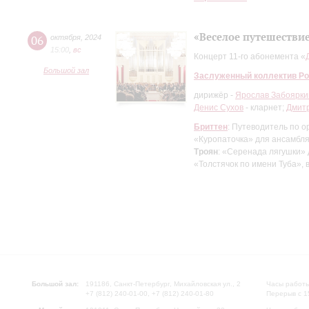
«Веселое путешествие
06
октября
,
2024
15:00
,
вc
Концерт 11-го абонемента «
Большой зал
Заслуженный коллектив Ро
дирижёр -
Ярослав Забоярки
Денис Сухов
- кларнет;
Дмит
Бриттен
: Путеводитель по о
«Куропаточка» для ансамбля
Троян
: «Серенада лягушки» 
«Толстячок по имени Туба»,
Большой зал:
191186, Санкт-Петербург, Михайловская ул., 2
Часы работы
+7 (812) 240-01-00, +7 (812) 240-01-80
Перерыв с 1