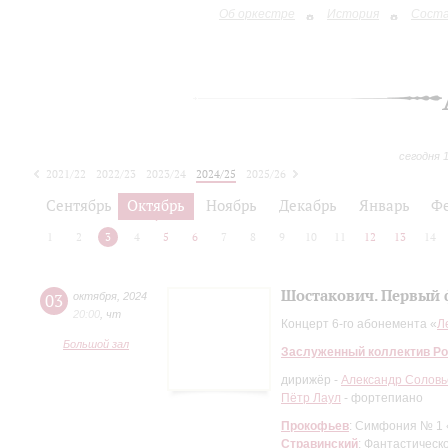
Об оркестре
История
Сост
сегодня 
2021/22
2022/23
2023/24
2024/25
2025/26
2026/27
Сентябрь
Октябрь
Ноябрь
Декабрь
Январь
Ф
1
2
3
4
5
6
7
8
9
10
11
12
13
14
Шостакович. Первый
03
октября
,
2024
20:00
,
чт
Концерт 6-го абонемента «
Л
Большой зал
Заслуженный коллектив Ро
дирижёр -
Александр Соловь
Пётр Лаул
- фортепиано
Прокофьев
: Симфония № 1 
Стравинский
: Фантастическ